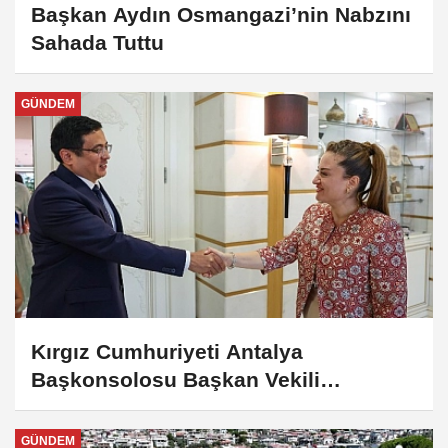
Başkan Aydın Osmangazi’nin Nabzını
Sahada Tuttu
GÜNDEM
Kırgız Cumhuriyeti Antalya
Başkonsolosu Başkan Vekili
Özdemir’i ziyaret etti
GÜNDEM