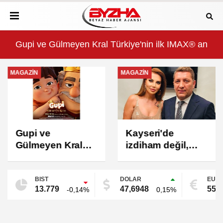
nin ilk IMAX® animasyon filmi oluyor
Kayseri'de izdiham değil, rekor vardı!
MAGAZİN
MAGAZİN
Gupi ve
Kayseri'de
Gülmeyen Kral
izdiham değil,
Türkiye'nin ilk
rekor vardı!
IMAX®
BIST
DOLAR
EUR
animasyon filmi
13.779
47,6948
55,
-0,14%
0,15%
oluyor