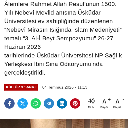
Âlemlere Rahmet Allah Resul’ünün 1500.
Yılı Nebevî Mevlid anısına Üsküdar
Üniversitesi ev sahipliğinde düzenlenen
“Nebevî Mirasın Işığında İslam Medeniyeti”
temalı “3. Al-İ Beyt Sempozyumu” 26-27
Haziran 2026
tarihlerinde Üsküdar Üniversitesi NP Sağlık
Yerleşkesi İbni Sina Oditoryumu'nda
gerçekleştirildi.
04 Temmuz 2026 - 11:13
KÜLTÜR & SANAT
A
A
Büyüt
Küçült
Dinle