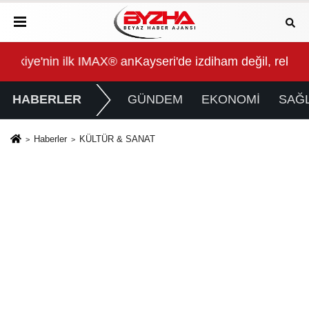
 animasyon filmi oluyor
Kayseri'de izdiham değil, rekor vardı!
Göz
HABERLER
GÜNDEM
EKONOMİ
SAĞL
Haberler
KÜLTÜR & SANAT