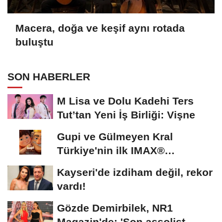
Macera, doğa ve keşif aynı rotada
buluştu
SON HABERLER
M Lisa ve Dolu Kadehi Ters
Tut’tan Yeni İş Birliği: Vişne
Gupi ve Gülmeyen Kral
Türkiye'nin ilk IMAX®
animasyon filmi oluyor
Kayseri'de izdiham değil, rekor
vardı!
Gözde Demirbilek, NR1
Magazin'de: 'Son assolist