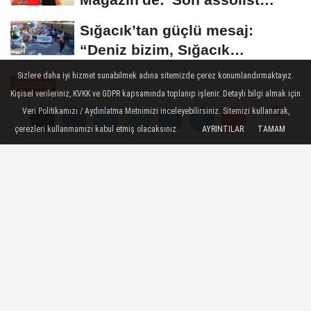
olarak var olacağım!'...
Sığacık’tan güçlü mesaj:
“Deniz bizim, Sığacık
hepimizin”
Sizlere daha iyi hizmet sunabilmek adına sitemizde çerez konumlandırmaktayız.
GÜNDEM
Kişisel verileriniz, KVKK ve GDPR kapsamında toplanıp işlenir. Detaylı bilgi almak için
Yayınlanma: 04 Temmuz 2026 - 10:39
Veri Politikamızı / Aydınlatma Metnimizi inceleyebilirsiniz. Sitemizi kullanarak,
çerezleri kullanmamızı kabul etmiş olacaksınız.
AYRINTILAR
TAMAM
Yorumlar
Yorumlar
Büyükşehir'den afetlere karşı tam
hazırlık
İzmir Büyükşehir Belediyesi, Ahmed Adnan
Saygun Sanat Merkezi’nde deprem ve
yangın senaryolarını içeren kapsamlı bir
tahliye tatbikatı gerçekleştirdi.
04 Temmuz 2026 - 10:39
GÜNDEM