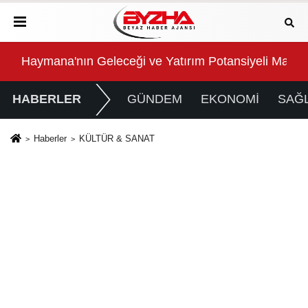
 Masaya Yatırıldı
Manisa Büyükşehir Belediyesi “Sağlıklı İşyeri” Sertifi
Sal
HABERLER
GÜNDEM
EKONOMİ
SAĞL
Haberler
KÜLTÜR & SANAT