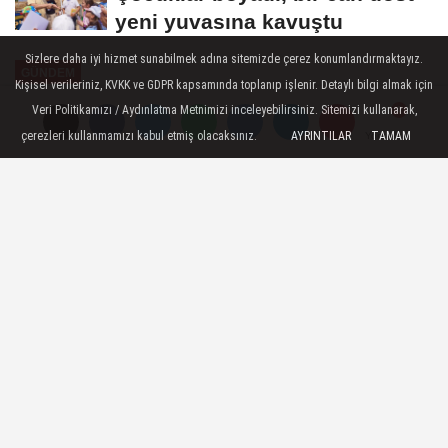
yeni yuvasına kavuştu
Sizlere daha iyi hizmet sunabilmek adına sitemizde çerez konumlandırmaktayız.
GÜNDEM
Kişisel verileriniz, KVKK ve GDPR kapsamında toplanıp işlenir. Detaylı bilgi almak için
Yayınlanma: 08 Mayıs 2026 - 10:48
Veri Politikamızı / Aydınlatma Metnimizi inceleyebilirsiniz. Sitemizi kullanarak,
çerezleri kullanmamızı kabul etmiş olacaksınız.
AYRINTILAR
TAMAM
Yorumlar
Yorumlar
Kocaeli'de ulaşıma "anne eli"
değdi
Kocaeli Büyükşehir Belediyesi iştiraki
UlaşımPark’ta görev yapan kadın otobüs
şoförleri, sadece direksiyon başında değil,
hayatın her alanında güçlü duruşlarıyla
dikkat çekiyor.
08 Mayıs 2026 - 10:48
GÜNDEM