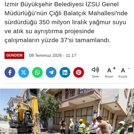
İzmir Büyükşehir Belediyesi İZSU Genel
Müdürlüğü’nün Çiğli Balatçık Mahallesi'nde
sürdürdüğü 350 milyon liralık yağmur suyu
ve atık su ayrıştırma projesinde
çalışmaların yüzde 37'si tamamlandı.
08 Temmuz 2026 - 11:17
GÜNDEM
A
A
Büyüt
Küçült
Dinle