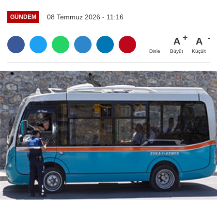
08 Temmuz 2026 - 11:16
GÜNDEM
A
A
Büyüt
Küçült
Dinle