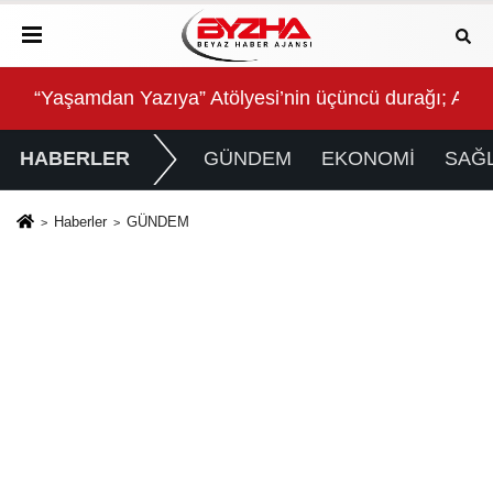
ğı; Aşk
QNB Türkiye Ana Sponsorluğunda Türkiye'nin İlk Pa
Bay
HABERLER
GÜNDEM
EKONOMİ
SAĞL
Haberler
GÜNDEM