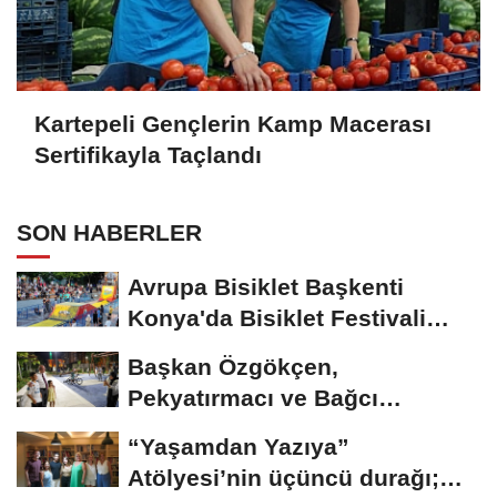
Kartepeli Gençlerin Kamp Macerası
Sertifikayla Taçlandı
SON HABERLER
Avrupa Bisiklet Başkenti
Konya'da Bisiklet Festivali
Heyecanı Başladı
Başkan Özgökçen,
Pekyatırmacı ve Bağcı
Şefikcan Parkı’nda...
“Yaşamdan Yazıya”
Atölyesi’nin üçüncü durağı;