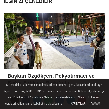
İLGINIZI ÇEKEBILIR
Başkan Özgökçen, Pekyatırmacı ve
Bağcı Şefikcan Parkı’nda
Sizlere daha iyi hizmet sunabilmek adına sitemizde çerez konumlandırmaktayız.
Vatandaşlarla Bir Araya Geldi
Kişisel verileriniz, KVKK ve GDPR kapsamında toplanıp işlenir. Detaylı bilgi almak için
Veri Politikamızı / Aydınlatma Metnimizi inceleyebilirsiniz. Sitemizi kullanarak,
çerezleri kullanmamızı kabul etmiş olacaksınız.
AYRINTILAR
TAMAM
Yorumlar
Yorumlar