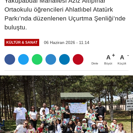
Yakupabdal Mahallesi Aziz Altıpınar
Ortaokulu öğrencileri Ahlatlıbel Atatürk
Parkı’nda düzenlenen Uçurtma Şenliği’nde
buluştu.
06 Haziran 2026 - 11:14
KÜLTÜR & SANAT
A
A
Büyüt
Küçült
Dinle