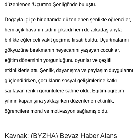
düzenlenen ‘Uçurtma Şenliği’nde buluştu.
Doğayla iç içe bir ortamda düzenlenen şenlikte öğrenciler,
hem açık havanın tadını çıkardı hem de arkadaşlarıyla
birlikte eğlenceli vakit geçirme fırsatı buldu. Uçurtmalarını
g
ö
kyüzüne bırakmanın heyecanını yaşayan çocuklar,
eğitim d
ö
neminin yorgunluğunu oyunlar ve çeşitli
etkinliklerle attı. Şenlik, dayanışma ve paylaşım duygularını
güçlendirirken, çocukların sosyal gelişimlerine katkı
sağlayan renkli g
ö
rüntülere sahne oldu. Eğitim-öğretim
yılının kapanışına yaklaşı
rken d
üzenlenen etkinlik,
öğrencilere moral ve motivasyon sağlamış oldu.
Kaynak: (BYZHA) Beyaz Haber Ajansı