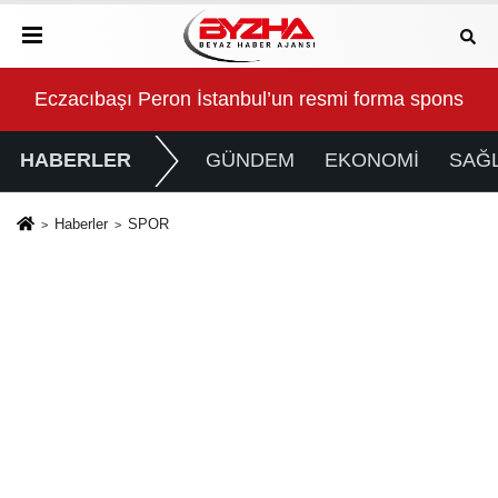
inde Düzenli Denetim
Eczacıbaşı Peron İstanbul’un resmi forma sponsoru
Tür
HABERLER
GÜNDEM
EKONOMİ
SAĞL
Haberler
SPOR