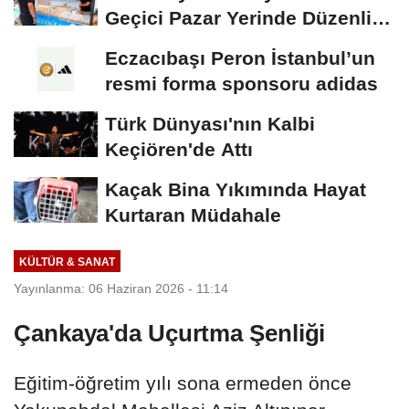
Geçici Pazar Yerinde Düzenli
Denetim
Eczacıbaşı Peron İstanbul’un
resmi forma sponsoru adidas
Türk Dünyası'nın Kalbi
Keçiören'de Attı
Kaçak Bina Yıkımında Hayat
Kurtaran Müdahale
KÜLTÜR & SANAT
Yayınlanma: 06 Haziran 2026 - 11:14
Çankaya'da Uçurtma Şenliği
Eğitim-öğretim yılı sona ermeden önce