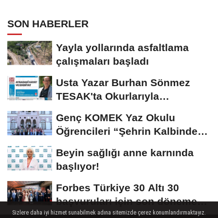
SON HABERLER
Yayla yollarında asfaltlama
çalışmaları başladı
Usta Yazar Burhan Sönmez
TESAK'ta Okurlarıyla
Buluşuyor
Genç KOMEK Yaz Okulu
Öğrencileri “Şehrin Kalbinde
Yolculuk” Yaptı
Beyin sağlığı anne karnında
başlıyor!
Forbes Türkiye 30 Altı 30
başvuruları için son dönemece
Sizlere daha iyi hizmet sunabilmek adına sitemizde çerez konumlandırmaktayız.
girildi!