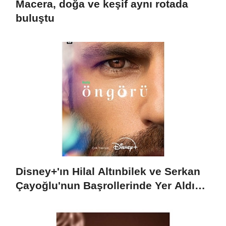
Macera, doğa ve keşif aynı rotada
buluştu
Disney+'ın Hilal Altınbilek ve Serkan
Çayoğlu'nun Başrollerinde Yer Aldığı
"Öngörü" Filminin Teaser Afişleri ve
Merak Uyandıran İlk Tanıtımı