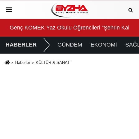
rıyla Buluşuyor
Genç KOMEK Yaz Okulu Öğrencileri “Şehrin Kalbinde
Bey
HABERLER
GÜNDEM
EKONOMİ
SAĞL
Haberler
KÜLTÜR & SANAT