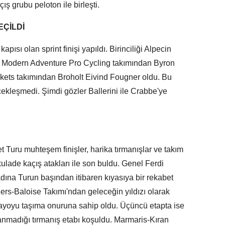
ış grubu peloton ile birleşti.
EÇİLDİ
apısı olan sprint finişi yapıldı. Birinciliği Alpecin
i Modern Adventure Pro Cycling takımından Byron
ets takımından Broholt Eivind Fougner oldu. Bu
çekleşmedi. Şimdi gözler Ballerini ile Crabbe'ye
 Turu muhteşem finişler, harika tırmanışlar ve takım
kulade kaçış atakları ile son buldu. Genel Ferdi
dına Turun başından itibaren kıyasıya bir rekabet
ders-Baloise Takımı'ndan geleceğin yıldızı olarak
ayoyu taşıma onuruna sahip oldu. Üçüncü etapta ise
lanmadığı tırmanış etabı koşuldu. Marmaris-Kıran