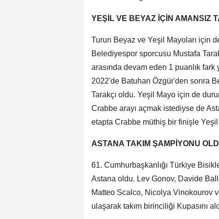
YEŞİL VE BEYAZ İÇİN AMANSIZ T
Turun Beyaz ve Yeşil Mayoları için 
Belediyespor sporcusu Mustafa Tara
arasında devam eden 1 puanlık fark y
2022'de Batuhan Özgür'den sonra B
Tarakçı oldu. Yeşil Mayo için de dur
Crabbe arayı açmak istediyse de Ast
etapta Crabbe müthiş bir finişle Yeşi
ASTANA TAKIM ŞAMPİYONU OL
61. Cumhurbaşkanlığı Türkiye Bisikl
Astana oldu. Lev Gonov, Davide Ball
Matteo Scalco, Nicolya Vinokourov 
ulaşarak takım birinciliği Kupasını ald