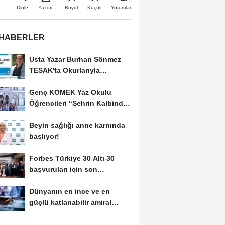
Büyüt
Küçült
Dinle
Yazdır
Yorumlar
 HABERLER
Usta Yazar Burhan Sönmez
TESAK'ta Okurlarıyla
Buluşuyor
Genç KOMEK Yaz Okulu
Öğrencileri “Şehrin Kalbinde
Yolculuk” Yaptı
Beyin sağlığı anne karnında
başlıyor!
Forbes Türkiye 30 Altı 30
başvuruları için son
dönemece girildi!
Dünyanın en ince ve en
güçlü katlanabilir amiral
gemisi HONOR Magic...