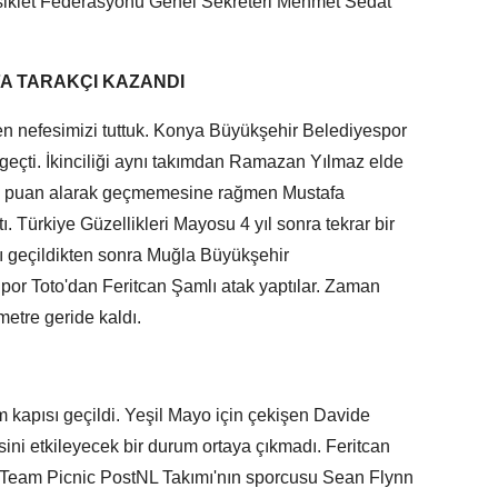
isiklet Federasyonu Genel Sekreteri Mehmet Sedat
A TARAKÇI KAZANDI
ken nefesimizi tuttuk. Konya Büyükşehir Belediyespor
i geçti. İkinciliği aynı takımdan Ramazan Yılmaz elde
an puan alarak geçmemesine rağmen Mustafa
. Türkiye Güzellikleri Mayosu 4 yıl sonra tekrar bir
pı geçildikten sonra Muğla Büyükşehir
por Toto'dan Feritcan Şamlı atak yaptılar. Zaman
ometre geride kaldı.
im kapısı geçildi. Yeşil Mayo için çekişen Davide
ini etkileyecek bir durum ortaya çıkmadı. Feritcan
ve Team Picnic PostNL Takımı'nın sporcusu Sean Flynn