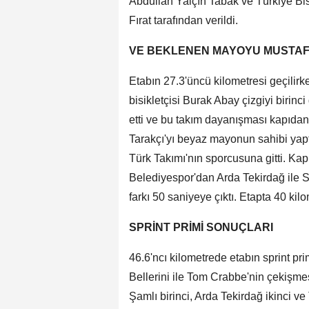
Abdullah Yalçın Tabak ve Türkiye B
Fırat tarafından verildi.
VE BEKLENEN MAYOYU MUSTAF
Etabın 27.3'üncü kilometresi geçilir
bisikletçisi Burak Abay çizgiyi birinc
etti ve bu takım dayanışması kapıd
Tarakçı'yı beyaz mayonun sahibi yaptı
Türk Takımı'nın sporcusuna gitti. Ka
Belediyespor'dan Arda Tekirdağ ile S
farkı 50 saniyeye çıktı. Etapta 40 kil
SPRİNT PRİMİ SONUÇLARI
46.6'ncı kilometrede etabın sprint pr
Bellerini ile Tom Crabbe'nin çekişmes
Şamlı birinci, Arda Tekirdağ ikinci 