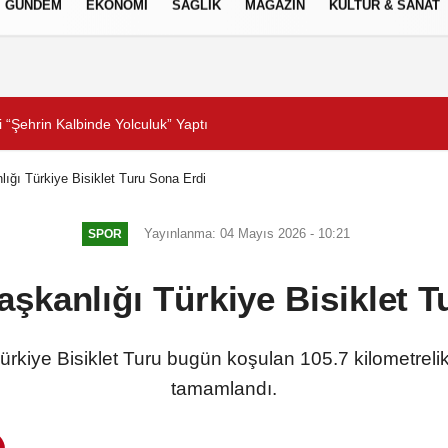
GÜNDEM
EKONOMİ
SAĞLIK
MAGAZİN
KÜLTÜR & SANAT
Gizlilik İlkeleri
“Şehrin Kalbinde Yolculuk” Yaptı
Beyin sağlığı anne karnı
ığı Türkiye Bisiklet Turu Sona Erdi
Yayınlanma: 04 Mayıs 2026 - 10:21
SPOR
şkanlığı Türkiye Bisiklet T
rkiye Bisiklet Turu bugün koşulan 105.7 kilometrelik
tamamlandı.