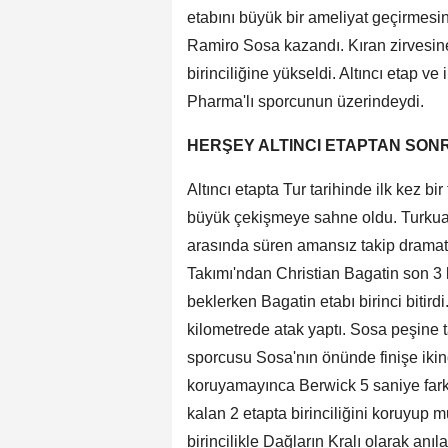
etabını büyük bir ameliyat geçirme
Ramiro Sosa kazandı. Kıran zirvesi
birinciliğine yükseldi. Altıncı etap v
Pharma'lı sporcunun üzerindeydi.
HERŞEY ALTINCI ETAPTAN SONR
Altıncı etapta Tur tarihinde ilk kez bi
büyük çekişmeye sahne oldu. Turkua
arasında süren amansız takip dramat
Takımı'ndan Christian Bagatin son 3 
beklerken Bagatin etabı birinci bitir
kilometrede atak yaptı. Sosa peşine t
sporcusu Sosa'nın önünde finişe ikinci
koruyamayınca Berwick 5 saniye fark
kalan 2 etapta birinciliğini koruyup 
birincilikle Dağların Kralı olarak anı