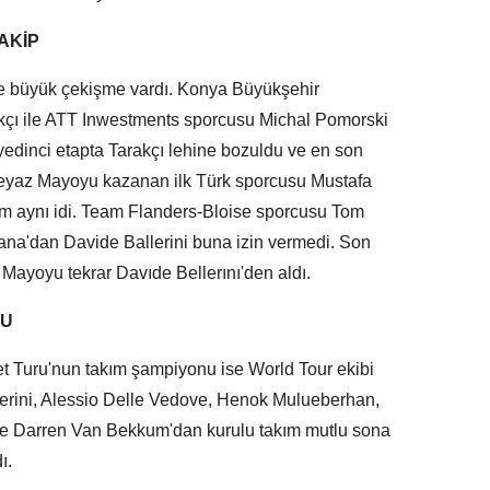
AKİP
de büyük çekişme vardı. Konya Büyükşehir
kçı ile ATT Inwestments sporcusu Michal Pomorski
edinci etapta Tarakçı lehine bozuldu ve en son
eyaz Mayoyu kazanan ilk Türk sporcusu Mustafa
um aynı idi. Team Flanders-Bloise sporcusu Tom
ana'dan Davide Ballerini buna izin vermedi. Son
l Mayoyu tekrar Davıde Bellerını'den aldı.
DU
et Turu'nun takım şampiyonu ise World Tour ekibi
erini, Alessio Delle Vedove, Henok Mulueberhan,
ve Darren Van Bekkum'dan kurulu takım mutlu sona
ı.