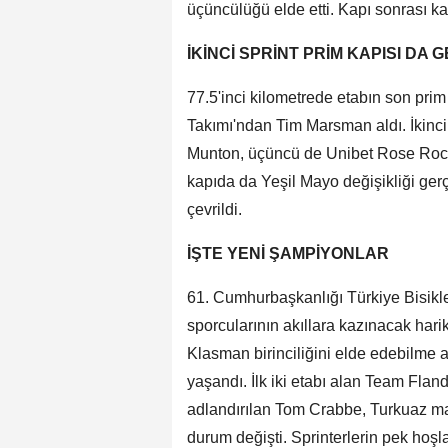
üçüncülüğü elde etti. Kapı sonrası kaç
İKİNCİ SPRİNT PRİM KAPISI DA G
77.5'inci kilometrede etabın son prim k
Takımı'ndan Tim Marsman aldı. İkinc
Munton, üçüncü de Unibet Rose Rock
kapıda da Yeşil Mayo değişikliği ger
çevrildi.
İŞTE YENİ ŞAMPİYONLAR
61. Cumhurbaşkanlığı Türkiye Bisiklet
sporcularının akıllara kazınacak hari
Klasman birinciliğini elde edebilme a
yaşandı. İlk iki etabı alan Team Flan
adlandırılan Tom Crabbe, Turkuaz m
durum değişti. Sprinterlerin pek hoş