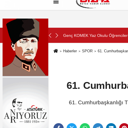
Hakkımızda
Künye
Çerez Politikası
SON DAKİKA:
yla Buluşuyor
Genç KOMEK Yaz Okulu Öğrencileri 
Haberler
SPOR
61. Cumhurbaşkanl
61. Cumhurba
61. Cumhurbaşkanlığı Tü