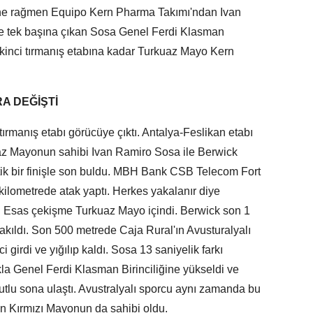
sine rağmen Equipo Kern Pharma Takımı'ndan Ivan
ne tek başına çıkan Sosa Genel Ferdi Klasman
e ikinci tırmanış etabına kadar Turkuaz Mayo Kern
A DEĞİŞTİ
r tırmanış etabı görücüye çıktı. Antalya-Feslikan etabı
z Mayonun sahibi Ivan Ramiro Sosa ile Berwick
ik bir finişle son buldu. MBH Bank CSB Telecom Fort
kilometrede atak yaptı. Herkes yakalanır diye
di. Esas çekişme Turkuaz Mayo içindi. Berwick son 1
akıldı. Son 500 metrede Caja Rural'ın Avusturalyalı
 girdi ve yığılıp kaldı. Sosa 13 saniyelik farkı
la Genel Ferdi Klasman Birinciliğine yükseldi ve
mutlu sona ulaştı. Avustralyalı sporcu aynı zamanda bu
lan Kırmızı Mayonun da sahibi oldu.