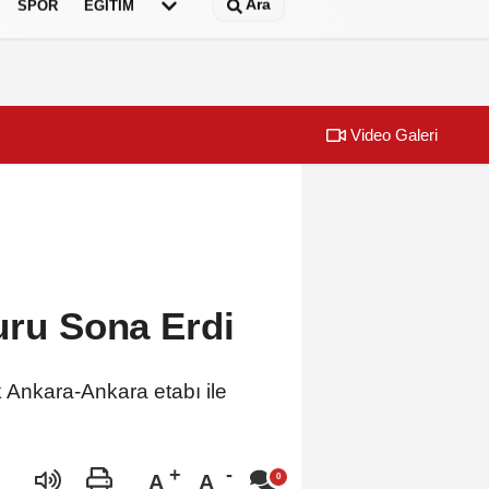
Ara
SPOR
EĞİTİM
Video Galeri
nda başlıyor!
Forbes Türkiye
uru Sona Erdi
 Ankara-Ankara etabı ile
A
A