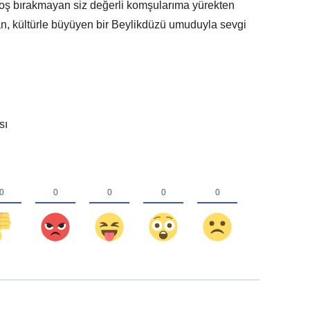
boş bırakmayan siz değerli komşularıma yürekten
an, kültürle büyüyen bir Beylikdüzü umuduyla sevgi
sı