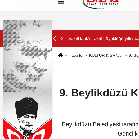
Hakkımızda
Künye
Çerez Politikası
SON DAKİKA:
da buluştu
VakıfBank’ın aktif büyüklüğü yıllık ba
Haberler
KÜLTÜR & SANAT
9. Be
9. Beylikdüzü 
Beylikdüzü Belediyesi taraf
Gençlik 