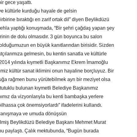
ir gece yaşattı.
 ve kültürle kurduğu hayale de gelsin
irbirine bıraktığı en zarif ortak dil” diyen Beylikdüzü
ehla yaptığı konuşmada, “Bir şehri çağdaş yapan şey
rinin de dolu olmasıdır. 3 gün boyunca bu salon
 olduğumuzun en büyük kanıtlarından birisidir. Sizden
çılarımıza gelmesin, bu kentin sanatla ve kültürle
 2014 yılında kıymetli Başkanımız Ekrem İmamoğlu
iz kültür sanat iklimini onun hayaline borçluyuz. Bir
rluğa rağmen bunu yürütebilmek ayrı bir meziyet olsa
 tutuklu bulunan kıymetli Belediye Başkanımız
mız da vizyonlarıyla bu kenti bambaşka yerlere
bilhassa çok önemsiyorlardı” ifadelerini kullandı.
ayanışmaya ve umuda dönüşsün
lmiş Beylikdüzü Belediye Başkanı Mehmet Murat
ubu paylaştı. Çalık mektubunda, “Bugün burada