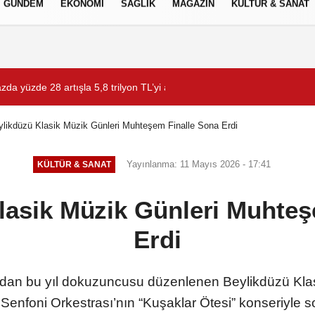
GÜNDEM
EKONOMİ
SAĞLIK
MAGAZİN
KÜLTÜR & SANAT
Gizlilik İlkeleri
zda yüzde 28 artışla 5,8 trilyon TL’yi aştı
İzmit istikameti trafiğe 
ylikdüzü Klasik Müzik Günleri Muhteşem Finalle Sona Erdi
Yayınlanma: 11 Mayıs 2026 - 17:41
KÜLTÜR & SANAT
Klasik Müzik Günleri Muhteş
Erdi
ından bu yıl dokuzuncusu düzenlenen Beylikdüzü Klas
Senfoni Orkestrası’nın “Kuşaklar Ötesi” konseriyle s