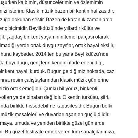
buluşurken kalbimin, düşüncelerimin ve özlemimin
zi isterim. Klasik müzik bazen bir kentin hafızasıdır.
ızlığa dokunan sestir. Bazen de karanlık zamanlarda
ç biçimidir. Beylikdüzü’nde yıllardır kültür ve
eğil, çağdaş bir kent yaşamının temel parçası olarak
madığı yerde ortak duygu zayıflar, ortak hayal eksilir,
ruhunu kaybeder. 2014’ten bu yana Beylikdüzü’nde
la büyüdüğü, gençlerin kendini ifade edebildiği,
bir kent hayali kurduk. Bugün geldiğimiz noktada, caz
ına, resim çalıştaylarından klasik müzik günlerine
izin ortak emeğidir. Çünkü biliyoruz, bir kenti
ları ya da binaları değildir. O kentin türküsü, şiiri,
londa birlikte hissedebilme kapasitesidir. Bugün belki
müzik mesafeleri ve duvarları aşan en güçlü dildir.
maya, umuda ve yeniden birlikte güzel günlerde
. Bu güzel festivale emek veren tüm sanatçılarımıza,