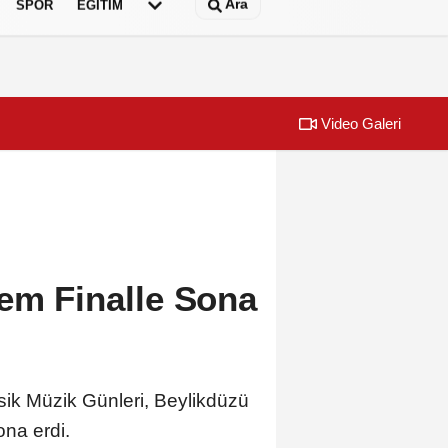
Ara
SPOR
EĞİTİM
Video Galeri
kapatılacak: Başiskele Kavşağı’nda gece çalışması
Mersin’den Ke
em Finalle Sona
ik Müzik Günleri, Beylikdüzü
ona erdi.