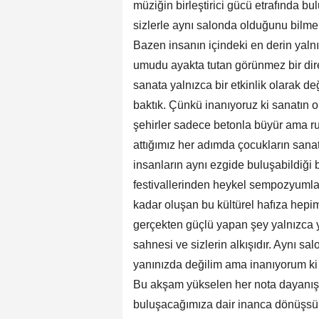
müziğin birleştirici gücü etrafında 
sizlerle aynı salonda olduğunu bilmeni
Bazen insanın içindeki en derin yaln
umudu ayakta tutan görünmez bir diren
sanata yalnızca bir etkinlik olarak d
baktık. Çünkü inanıyoruz ki sanatın ol
şehirler sadece betonla büyür ama 
attığımız her adımda çocukların sanat
insanların aynı ezgide buluşabildiği 
festivallerinden heykel sempozyumlar
kadar oluşan bu kültürel hafıza hepim
gerçekten güçlü yapan şey yalnızca yol
sahnesi ve sizlerin alkışıdır. Aynı sa
yanınızda değilim ama inanıyorum ki 
Bu akşam yükselen her nota dayanış
buluşacağımıza dair inanca dönüşsün