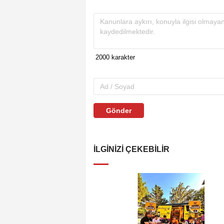
Gönder
İLGINIZI ÇEKEBILIR