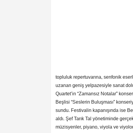
topluluk repertuvarına, senfonik ese
uzanan geniş yelpazesiyle sanat dolu 
Quartet’in “Zamansız Notalar” konser
Beşlisi “Seslerin Buluşması” konseriyl
sundu. Festivalin kapanışında ise B
aldı. Şef Tarık Tal yönetiminde gerçe
müzisyenler, piyano, viyola ve viyolons