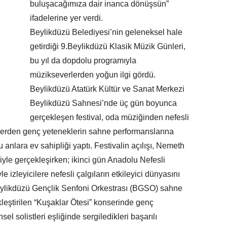
buluşacağımıza dair inanca dönüşsün”
ifadelerine yer verdi.
Beylikdüzü Belediyesi’nin geleneksel hale
getirdiği 9.Beylikdüzü Klasik Müzik Günleri,
bu yıl da dopdolu programıyla
müzikseverlerden yoğun ilgi gördü.
Beylikdüzü Atatürk Kültür ve Sanat Merkezi
Beylikdüzü Sahnesi’nde üç gün boyunca
gerçekleşen festival, oda müziğinden nefesli
rlerden genç yeteneklerin sahne performanslarına
anlara ev sahipliği yaptı. Festivalin açılışı, Nemeth
iyle gerçekleşirken; ikinci gün Anadolu Nefesli
e izleyicilere nefesli çalgıların etkileyici dünyasını
eylikdüzü Gençlik Senfoni Orkestrası (BGSO) sahne
kleştirilen “Kuşaklar Ötesi” konserinde genç
el solistleri eşliğinde sergiledikleri başarılı