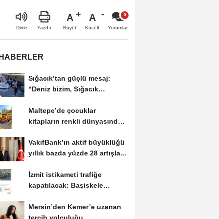
A
A
Büyüt
Küçült
Dinle
Yazdır
Yorumlar
 HABERLER
Sığacık’tan güçlü mesaj:
“Deniz bizim, Sığacık
hepimizin”
Maltepe’de çocuklar
kitapların renkli dünyasında
buluştu
VakıfBank’ın aktif büyüklüğü
yıllık bazda yüzde 28 artışla...
İzmit istikameti trafiğe
kapatılacak: Başiskele
Kavşağı’nda gece...
Mersin’den Kemer’e uzanan
tercih yolculuğu