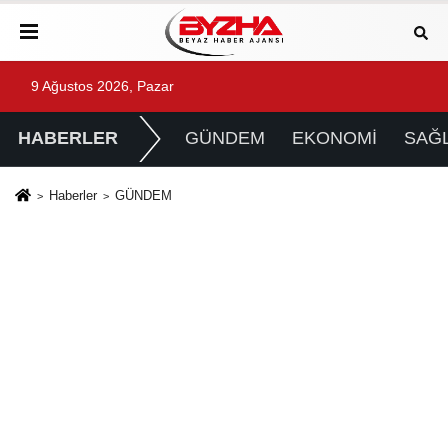
9 Ağustos 2026, Pazar
HABERLER
GÜNDEM
EKONOMİ
SAĞL
Haberler
GÜNDEM