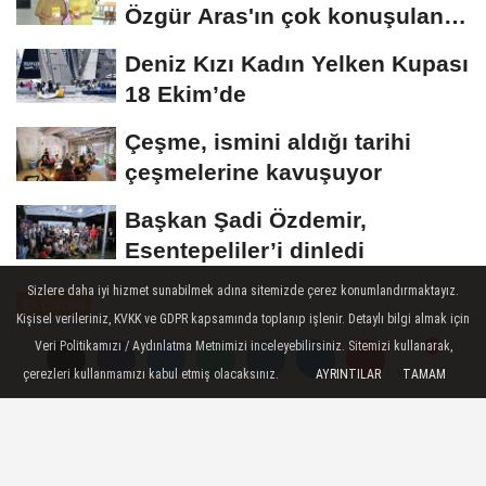
Özgür Aras'ın çok konuşulan
kitabı...
Deniz Kızı Kadın Yelken Kupası
18 Ekim’de
Çeşme, ismini aldığı tarihi
çeşmelerine kavuşuyor
Başkan Şadi Özdemir,
Esentepeliler’i dinledi
Sizlere daha iyi hizmet sunabilmek adına sitemizde çerez konumlandırmaktayız.
EKONOMİ
Kişisel verileriniz, KVKK ve GDPR kapsamında toplanıp işlenir. Detaylı bilgi almak için
Yayınlanma: 12 Haziran 2026 - 16:15
Veri Politikamızı / Aydınlatma Metnimizi inceleyebilirsiniz. Sitemizi kullanarak,
çerezleri kullanmamızı kabul etmiş olacaksınız.
AYRINTILAR
TAMAM
Yorumlar
Yorumlar
Saint Petersburg Uluslararası
Ekonomi Forumu'nda
Rosatom'dan Teknolojik Çözümler