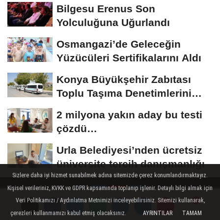
Bilgesu Erenus Son
Yolculuğuna Uğurlandı
Osmangazi’de Geleceğin
Yüzücüleri Sertifikalarını Aldı
Konya Büyükşehir Zabıtası
Toplu Taşıma Denetimlerini
Sürdürüyor
2 milyona yakın aday bu testi
çözdü…
Urla Belediyesi’nden ücretsiz
üniversite tercih danışmanlığı
Sizlere daha iyi hizmet sunabilmek adına sitemizde çerez konumlandırmaktayız.
Kişisel verileriniz, KVKK ve GDPR kapsamında toplanıp işlenir. Detaylı bilgi almak için
Veri Politikamızı / Aydınlatma Metnimizi inceleyebilirsiniz. Sitemizi kullanarak,
çerezleri kullanmamızı kabul etmiş olacaksınız.
AYRINTILAR
TAMAM
Yorumlar
Yorumlar
Hakkımızda
Künye
Çerez Politikası
Gizlilik İlkeleri