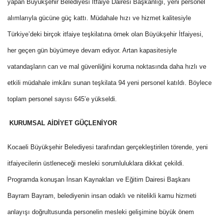
yapan Büyükşehir Belediyesi İtfaiye Dairesi Başkanlığı, yeni personel
alımlarıyla gücüne güç kattı. Müdahale hızı ve hizmet kalitesiyle
Türkiye’deki birçok itfaiye teşkilatına örnek olan Büyükşehir İtfaiyesi,
her geçen gün büyümeye devam ediyor. Artan kapasitesiyle
vatandaşların can ve mal güvenliğini koruma noktasında daha hızlı ve
etkili müdahale imkânı sunan teşkilata 94 yeni personel katıldı. Böylece
toplam personel sayısı 645’e yükseldi.
KURUMSAL AİDİYET GÜÇLENİYOR
Kocaeli Büyükşehir Belediyesi tarafından gerçekleştirilen törende, yeni
itfaiyecilerin üstleneceği mesleki sorumluluklara dikkat çekildi.
Programda konuşan İnsan Kaynakları ve Eğitim Dairesi Başkanı
Bayram Bayram, belediyenin insan odaklı ve nitelikli kamu hizmeti
anlayışı doğrultusunda personelin mesleki gelişimine büyük önem