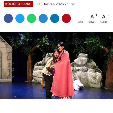
30 Haziran 2026 - 11:41
KÜLTÜR & SANAT
A
A
Büyüt
Küçült
Dinle