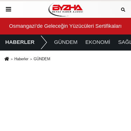
arını Aldı
Konya Büyükşehir Zabıtası Toplu Taşıma Denetimler
2 m
HABERLER
GÜNDEM
EKONOMİ
SAĞL
Haberler
GÜNDEM