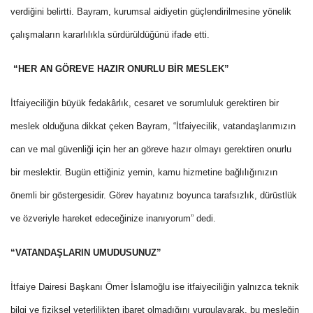
verdiğini belirtti. Bayram, kurumsal aidiyetin güçlendirilmesine yönelik
çalışmaların kararlılıkla sürdürüldüğünü ifade etti.
“HER AN GÖREVE HAZIR ONURLU BİR MESLEK”
İtfaiyeciliğin büyük fedakârlık, cesaret ve sorumluluk gerektiren bir
meslek olduğuna dikkat çeken Bayram, “İtfaiyecilik, vatandaşlarımızın
can ve mal güvenliği için her an göreve hazır olmayı gerektiren onurlu
bir meslektir. Bugün ettiğiniz yemin, kamu hizmetine bağlılığınızın
önemli bir göstergesidir. Görev hayatınız boyunca tarafsızlık, dürüstlük
ve özveriyle hareket edeceğinize inanıyorum” dedi.
“VATANDAŞLARIN UMUDUSUNUZ”
İtfaiye Dairesi Başkanı Ömer İslamoğlu ise itfaiyeciliğin yalnızca teknik
bilgi ve fiziksel yeterlilikten ibaret olmadığını vurgulayarak, bu mesleğin