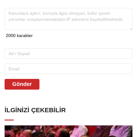
Gönder
İLGINIZI ÇEKEBILIR