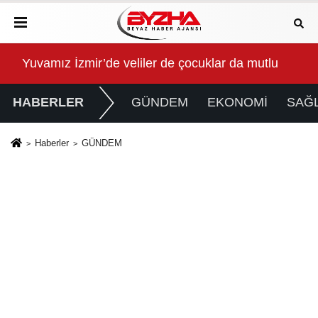
u
Bornova Aktarma İstasyonu yenilendi
Tur
HABERLER
GÜNDEM
EKONOMİ
SAĞL
Haberler
GÜNDEM