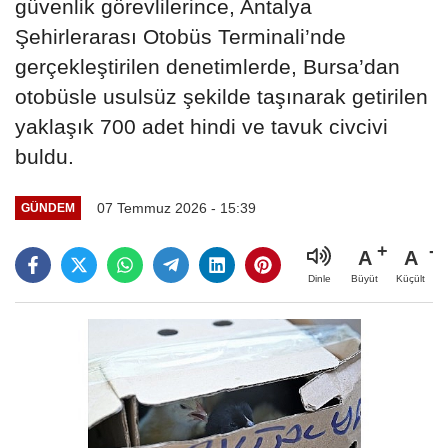
güvenlik görevlilerince, Antalya
Şehirlerarası Otobüs Terminali’nde
gerçekleştirilen denetimlerde, Bursa’dan
otobüsle usulsüz şekilde taşınarak getirilen
yaklaşık 700 adet hindi ve tavuk civcivi
buldu.
07 Temmuz 2026 - 15:39
GÜNDEM
A
A
Büyüt
Küçült
Dinle