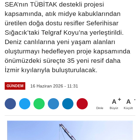
SEA’nın TÜBİTAK destekli projesi
kapsamında, atık midye kabuklarından
üretilen doğa dostu resifler Seferihisar
Sığacık’taki Telgraf Koyu’na yerleştirildi.
Deniz canlılarına yeni yaşam alanları
oluşturmayı hedefleyen proje kapsamında
önümüzdeki süreçte 35 yeni resif daha
İzmir kıyılarıyla buluşturulacak.
16 Haziran 2026 - 11:31
GÜNDEM
A
A
Büyüt
Küçült
Dinle