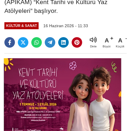
(APİKAM) “Kent Tarihi ve Kültürü Yaz
Atölyeleri” başlıyor.
16 Haziran 2026 - 11:33
KÜLTÜR & SANAT
A
A
Büyüt
Küçült
Dinle