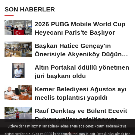
SON HABERLER
2026 PUBG Mobile World Cup
Heyecanı Paris'te Başlıyor
Başkan Hatice Gençay'ın
Önerisiyle Akyeniköy Düğün
Salonu Yıl...
Altın Portakal ödüllü yönetmen
jüri başkanı oldu
Kemer Belediyesi Ağustos ayı
meclis toplantısı yapıldı
Rauf Denktaş ve Bülent Ecevit
Bulvarı yolları asfaltlanıyor
Sizlere daha iyi hizmet sunabilmek adına sitemizde çerez konumlandırmaktayız.
Kişisel verileriniz, KVKK ve GDPR kapsamında toplanıp işlenir. Detaylı bilgi almak için