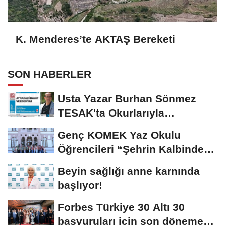
K. Menderes’te AKTAŞ Bereketi
SON HABERLER
Usta Yazar Burhan Sönmez
TESAK'ta Okurlarıyla
Buluşuyor
Genç KOMEK Yaz Okulu
Öğrencileri “Şehrin Kalbinde
Yolculuk” Yaptı
Beyin sağlığı anne karnında
başlıyor!
Forbes Türkiye 30 Altı 30
başvuruları için son dönemece