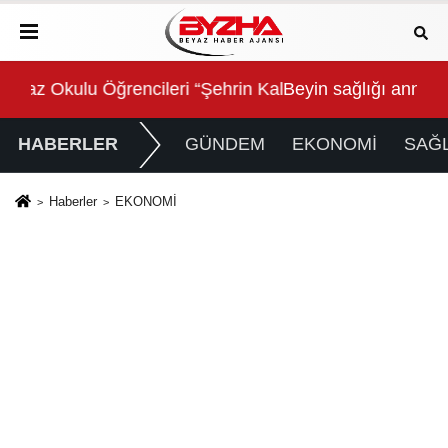
Kalbinde Yolculuk” Yaptı
Beyin sağlığı anne karnında başlıyor!
For
HABERLER
GÜNDEM
EKONOMİ
SAĞL
Haberler
EKONOMİ