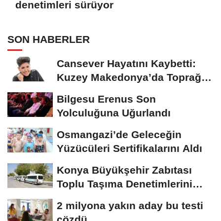
denetimleri sürüyor
SON HABERLER
Cansever Hayatını Kaybetti:
Kuzey Makedonya’da Toprağa
Verilecek
Bilgesu Erenus Son
Yolculuğuna Uğurlandı
Osmangazi’de Geleceğin
Yüzücüleri Sertifikalarını Aldı
Konya Büyükşehir Zabıtası
Toplu Taşıma Denetimlerini
Sürdürüyor
2 milyona yakın aday bu testi
çözdü…