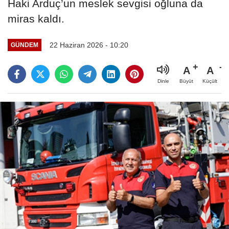
Haki Arduç’un meslek sevgisi oğluna da
miras kaldı.
22 Haziran 2026 - 10:20
GÜNDEM
A
A
Büyüt
Küçült
Dinle