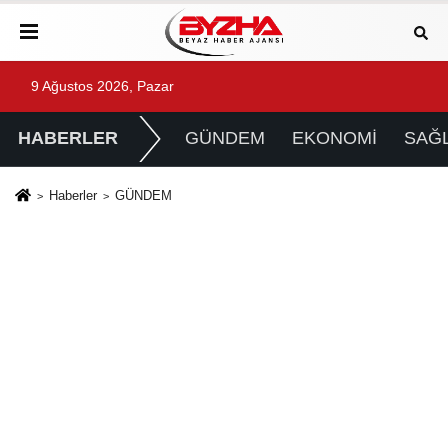
9 Ağustos 2026, Pazar
HABERLER
GÜNDEM
EKONOMİ
SAĞL
Haberler
GÜNDEM