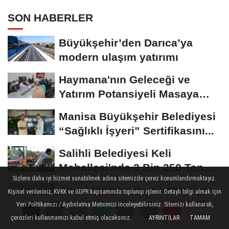
SON HABERLER
Büyükşehir’den Darıca’ya
modern ulaşım yatırımı
Haymana'nın Geleceği ve
Yatırım Potansiyeli Masaya
Yatırıldı
Manisa Büyükşehir Belediyesi
“Sağlıklı İşyeri” Sertifikasını...
Salihli Belediyesi Keli
Mahallesi'nde 2 Bin 250 Ton
Sizlere daha iyi hizmet sunabilmek adına sitemizde çerez konumlandırmaktayız.
Sıcak Asfalt Çalışmasını...
Çocuklar boyadı, bir can dost
Kişisel verileriniz, KVKK ve GDPR kapsamında toplanıp işlenir. Detaylı bilgi almak için
yeni yuvasına kavuştu
Veri Politikamızı / Aydınlatma Metnimizi inceleyebilirsiniz. Sitemizi kullanarak,
çerezleri kullanmamızı kabul etmiş olacaksınız.
AYRINTILAR
TAMAM
Yorumlar
Yorumlar