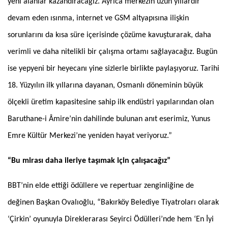
yeni alanlar kazandıracağız. Ayrıca merkezin uzun yıllardır
devam eden ısınma, internet ve GSM altyapısına ilişkin
sorunlarını da kısa süre içerisinde çözüme kavuşturarak, daha
verimli ve daha nitelikli bir çalışma ortamı sağlayacağız. Bugün
ise yepyeni bir heyecanı yine sizlerle birlikte paylaşıyoruz. Tarihi
18. Yüzyılın ilk yıllarına dayanan, Osmanlı döneminin büyük
ölçekli üretim kapasitesine sahip ilk endüstri yapılarından olan
Baruthane-i Âmire’nin dahilinde bulunan anıt eserimiz, Yunus
Emre Kültür Merkezi’ne yeniden hayat veriyoruz.”
“Bu mirası daha ileriye taşımak için çalışacağız”
BBT’nin elde ettiği ödüllere ve repertuar zenginliğine de
değinen Başkan Ovalıoğlu, “Bakırköy Belediye Tiyatroları olarak
‘Çirkin’ oyunuyla Direklerarası Seyirci Ödülleri’nde hem ‘En İyi