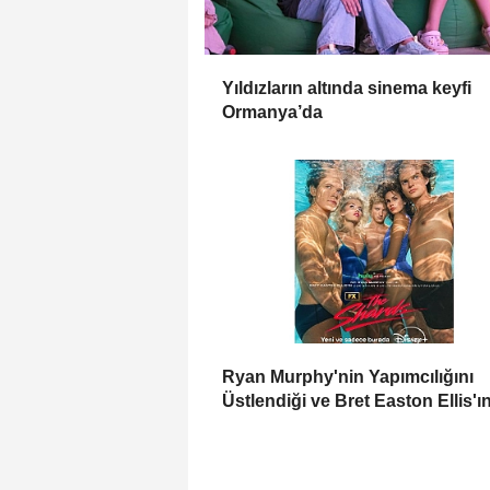
Yıldızların altında sinema keyfi
Ormanya’da
Ryan Murphy'nin Yapımcılığını
Üstlendiği ve Bret Easton Ellis'ı
Çok Satan Romanından Uyarla
"The Shards", İlk İki Bölümüyle
Şimdi Sadece Disney+'ta Yayınd