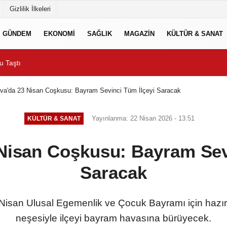
Gizlilik İlkeleri
GÜNDEM
EKONOMİ
SAĞLIK
MAGAZİN
KÜLTÜR & SANAT
aştı
Büyükşehir’den Manavgat
va'da 23 Nisan Coşkusu: Bayram Sevinci Tüm İlçeyi Saracak
Yayınlanma: 22 Nisan 2026 - 13:51
KÜLTÜR & SANAT
Nisan Coşkusu: Bayram Sev
Saracak
Nisan Ulusal Egemenlik ve Çocuk Bayramı için hazırlad
neşesiyle ilçeyi bayram havasına bürüyecek.