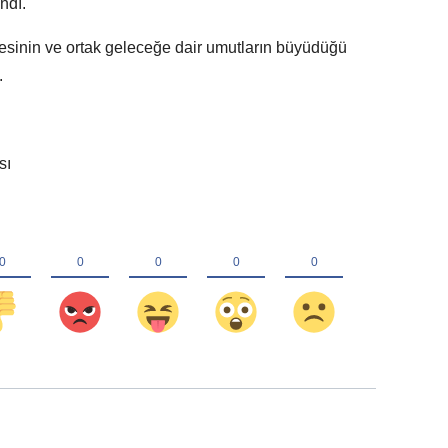
ndı.
esinin ve ortak geleceğe dair umutların büyüdüğü
.
sı