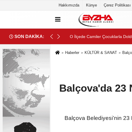
Hakkımızda
Künye
Çerez Politikası
SON DAKİKA:
!
O İlçede Camiler Çocuklarla Doldu T
Haberler
KÜLTÜR & SANAT
Balço
Balçova'da 23 
Balçova Belediyesi’nin 23 