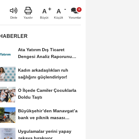
A
A
Büyüt
Küçült
Dinle
Yazdır
Yorumlar
 HABERLER
Ata Yatırım Dış Ticaret
Dengesi Analiz Raporunu
Yayımladı
Kadın arkadaşlıkları ruh
sağlığını güçlendiriyor!
O İlçede Camiler Çocuklarla
Doldu Taştı
Büyükşehir’den Manavgat’a
bank ve piknik masası
desteği
Uygulamalar yerini yapay
zekaya bırakıyor