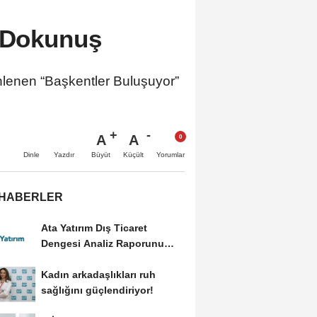
n Dokunuş
nlenen “Başkentler Buluşuyor”
A
A
Büyüt
Küçült
Dinle
Yazdır
Yorumlar
 HABERLER
Ata Yatırım Dış Ticaret
Dengesi Analiz Raporunu
Yayımladı
Kadın arkadaşlıkları ruh
sağlığını güçlendiriyor!