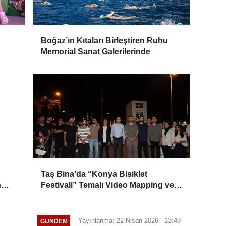
Boğaz’ın Kıtaları Birleştiren Ruhu
Memorial Sanat Galerilerinde
Taş Bina’da “Konya Bisiklet
n
Festivali” Temalı Video Mapping ve
nan
Drone Gösterisi Yapıldı
a!
Yayınlanma: 22 Nisan 2026 - 13:49
GÜNDEM