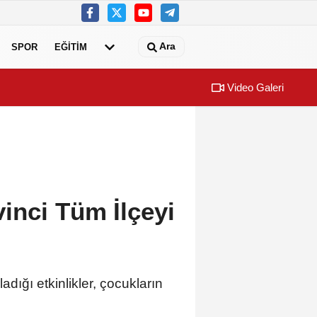
Ara
SPOR
EĞİTİM
Video Galeri
’a bank ve piknik masası desteği
Uygulamalar y
inci Tüm İlçeyi
ığı etkinlikler, çocukların