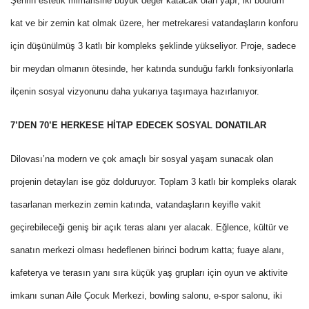
Şehrin estetik mimarisine büyük değer katacak olan yapı; iki bodrum
kat ve bir zemin kat olmak üzere, her metrekaresi vatandaşların konforu
için düşünülmüş 3 katlı bir kompleks şeklinde yükseliyor. Proje, sadece
bir meydan olmanın ötesinde, her katında sunduğu farklı fonksiyonlarla
ilçenin sosyal vizyonunu daha yukarıya taşımaya hazırlanıyor.
7’DEN 70’E HERKESE HİTAP EDECEK SOSYAL DONATILAR
Dilovası’na modern ve çok amaçlı bir sosyal yaşam sunacak olan
projenin detayları ise göz dolduruyor. Toplam 3 katlı bir kompleks olarak
tasarlanan merkezin zemin katında, vatandaşların keyifle vakit
geçirebileceği geniş bir açık teras alanı yer alacak. Eğlence, kültür ve
sanatın merkezi olması hedeflenen birinci bodrum katta; fuaye alanı,
kafeterya ve terasın yanı sıra küçük yaş grupları için oyun ve aktivite
imkanı sunan Aile Çocuk Merkezi, bowling salonu, e-spor salonu, iki