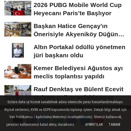
2026 PUBG Mobile World Cup
Heyecanı Paris'te Başlıyor
Başkan Hatice Gençay'ın
Önerisiyle Akyeniköy Düğün
Salonu Yıl...
Altın Portakal ödüllü yönetmen
jüri başkanı oldu
Kemer Belediyesi Ağustos ayı
meclis toplantısı yapıldı
Rauf Denktaş ve Bülent Ecevit
Bulvarı yolları asfaltlanıyor
Sizlere daha iyi hizmet sunabilmek adına sitemizde çerez konumlandırmaktayız.
Kişisel verileriniz, KVKK ve GDPR kapsamında toplanıp işlenir. Detaylı bilgi almak için
Veri Politikamızı / Aydınlatma Metnimizi inceleyebilirsiniz. Sitemizi kullanarak,
çerezleri kullanmamızı kabul etmiş olacaksınız.
AYRINTILAR
TAMAM
Yorumlar
Yorumlar
Hakkımızda
Künye
Çerez Politikası
Gizlilik İlkeleri