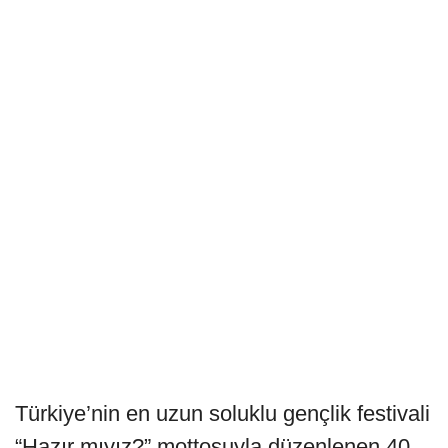
Türkiye’nin en uzun soluklu gençlik festivali
“Hazır mıyız?” mottosuyla düzenlenen 40.