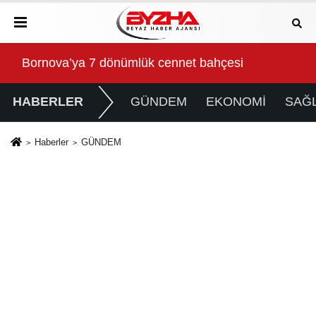
Gökeyüp Mahallesi'nin Su Sorunu Çözüme Kavuştur
Süp
HABERLER
GÜNDEM
EKONOMİ
SAĞL
Haberler
GÜNDEM