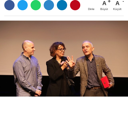
A
A
Büyüt
Küçült
Dinle