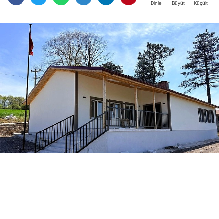
Büyüt
Küçült
Dinle