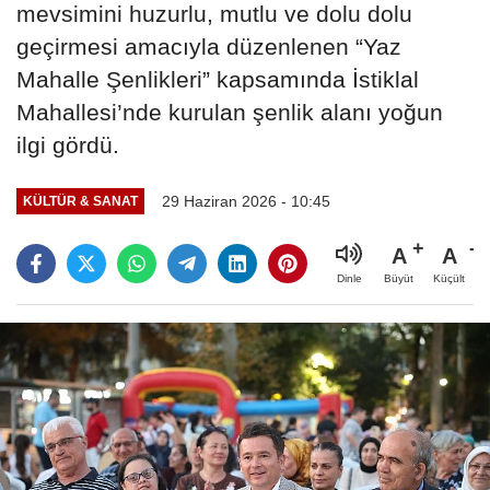
mevsimini huzurlu, mutlu ve dolu dolu
geçirmesi amacıyla düzenlenen “Yaz
Mahalle Şenlikleri” kapsamında İstiklal
Mahallesi’nde kurulan şenlik alanı yoğun
ilgi gördü.
29 Haziran 2026 - 10:45
KÜLTÜR & SANAT
A
A
Büyüt
Küçült
Dinle