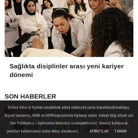
Sağlıkta disiplinler arası yeni kariyer
dönemi
SON HABERLER
Sizlere daha iyi hizmet sunabilmek adına sitemizde çerez konumlandırmaktayız.
Karamürsel Plaj Yolu
Kişisel verileriniz, KVKK ve GDPR kapsamında toplanıp işlenir. Detaylı bilgi almak için
Caddesi’ne özel asfalt
Veri Politikamızı / Aydınlatma Metnimizi inceleyebilirsiniz. Sitemizi kullanarak,
dokunuşu
çerezleri kullanmamızı kabul etmiş olacaksınız.
AYRINTILAR
TAMAM
Yorumlar
Yorumlar
Bornova’ya 7 dönümlük cennet