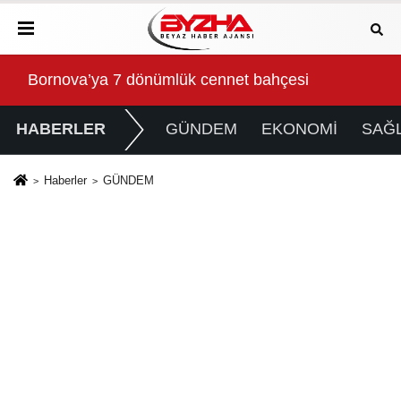
Gökeyüp Mahallesi'nin Su Sorunu Çözüme Kavuştur
Süp
HABERLER
GÜNDEM
EKONOMİ
SAĞL
Haberler
GÜNDEM