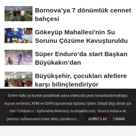
dokunuşu
Bornova’ya 7 dönümlük cennet
bahçesi
Gökeyüp Mahallesi'nin Su
Sorunu Çözüme Kavuşturuldu
Süper Enduro’da start Başkan
Büyükakın’dan
Büyükşehir, çocukları afetlere
karşı bilinçlendiriyor
Sizlere daha iyi hizmet sunabilmek adına sitemizde çerez konumlandırmaktayız.
EĞİTİM
Kişisel verileriniz, KVKK ve GDPR kapsamında toplanıp işlenir. Detaylı bilgi almak için
Yayınlanma: 24 Haziran 2026 - 17:24
Veri Politikamızı / Aydınlatma Metnimizi inceleyebilirsiniz. Sitemizi kullanarak,
çerezleri kullanmamızı kabul etmiş olacaksınız.
AYRINTILAR
TAMAM
Yorumlar
Yorumlar
Osmangazi Belediyesi'nden
Öğrencilerin Motivasyonunu