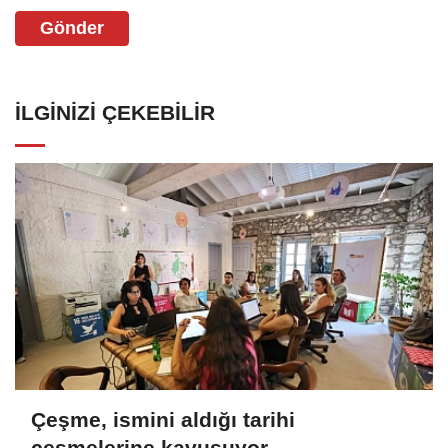
Gönder
İLGINIZI ÇEKEBILIR
Çeşme, ismini aldığı tarihi
çeşmelerine kavuşuyor