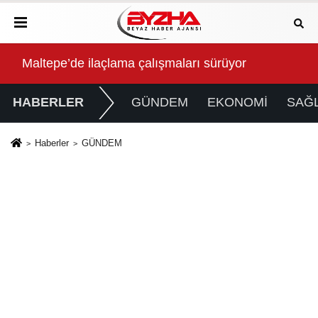
Bayraklı'da İnşaatlara Sıkı Denetim
Kap
HABERLER
GÜNDEM
EKONOMİ
SAĞL
Haberler
GÜNDEM