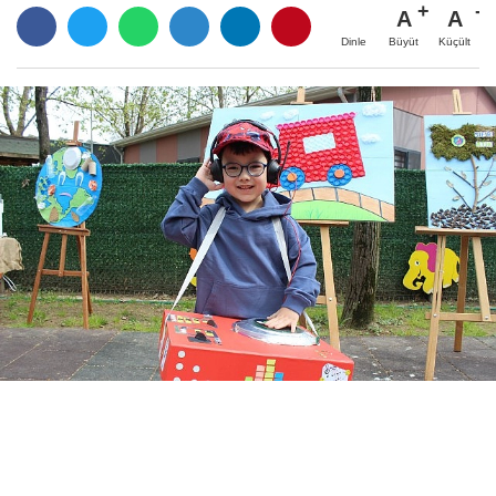
A
A
Büyüt
Küçült
Dinle