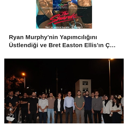
Ryan Murphy'nin Yapımcılığını
Üstlendiği ve Bret Easton Ellis'ın Çok
Satan Romanından Uyarlanan "The
Shards", İlk İki Bölümüyle Şimdi
Sadece Disney+'ta Yayında!