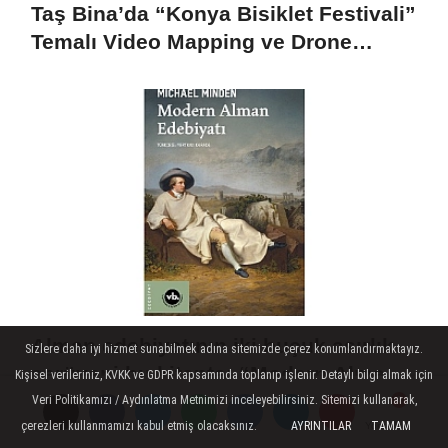
Taş Bina’da “Konya Bisiklet Festivali”
Temalı Video Mapping ve Drone
Gösterisi Yapıldı
Alman edebiyatının iki buçuk asırlık
Sizlere daha iyi hizmet sunabilmek adına sitemizde çerez konumlandırmaktayız.
serüveni bu kitapta: “Modern Alman
Kişisel verileriniz, KVKK ve GDPR kapsamında toplanıp işlenir. Detaylı bilgi almak için
Edebiyatı”
Veri Politikamızı / Aydınlatma Metnimizi inceleyebilirsiniz. Sitemizi kullanarak,
çerezleri kullanmamızı kabul etmiş olacaksınız.
AYRINTILAR
TAMAM
Yorumlar
Yorumlar
SON HABERLER