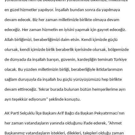
yönetiminde hem de belediyelerin yönetiminde ülkemize, milletimize
en güzel hizmetler yapılıyor. İnşallah bundan sonra da yapılmaya
devam edecek. Biz her zaman milletimizle birlikte olmaya devam
edeceğiz. Her zaman hizmetin en iyisini yapmak için gayret edeceğiz.
Allah birliğimizi, beraberliğimizi daim etsin. Kendi içimizde güçlü
olursak, kendi içimizde birlik beraberlik içerisinde olursak, bölgemizde
de dünyada da inşallah barışın, güvenin, kardeşliğin teminatı Türkiye
olacak. Bu yüzden milletimizin birliği, beraberliğiyle iktidarlarımızın
sağlam duruşuyla da inşallah bu güçlü yürüyüşümüzü hep birlikte
devam ettireceğiz. Tekrar burada bulunan bütün hemşerilerime ayrı
ayrı teşekkür ediyorum” şeklinde konuştu.
AK Parti Selçuklu İlçe Başkanı Arif Bağcı da Başkan Pekyatırmacı’nın
her zaman vatandaşların yanında olduğunu ifade ederek, “Ahmet
Başkanımız vatandaşların istekleri, dilekleri, talepleri olduğu zaman