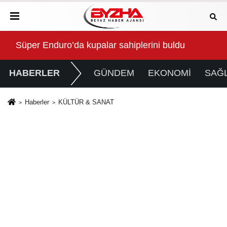
Anne Şehir yaz akşamlarında “Arabesk” rüzgârı esti
Baş
HABERLER
GÜNDEM
EKONOMİ
SAĞL
Haberler
KÜLTÜR & SANAT