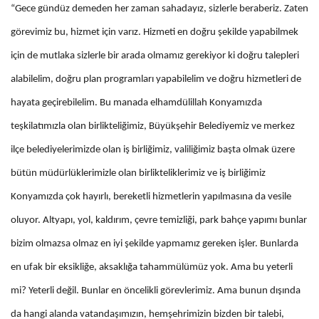
“Gece gündüz demeden her zaman sahadayız, sizlerle beraberiz. Zaten
görevimiz bu, hizmet için varız. Hizmeti en doğru şekilde yapabilmek
için de mutlaka sizlerle bir arada olmamız gerekiyor ki doğru talepleri
alabilelim, doğru plan programları yapabilelim ve doğru hizmetleri de
hayata geçirebilelim. Bu manada elhamdülillah Konyamızda
teşkilatımızla olan birlikteliğimiz, Büyükşehir Belediyemiz ve merkez
ilçe belediyelerimizde olan iş birliğimiz, valiliğimiz başta olmak üzere
bütün müdürlüklerimizle olan birlikteliklerimiz ve iş birliğimiz
Konyamızda çok hayırlı, bereketli hizmetlerin yapılmasına da vesile
oluyor. Altyapı, yol, kaldırım, çevre temizliği, park bahçe yapımı bunlar
bizim olmazsa olmaz en iyi şekilde yapmamız gereken işler. Bunlarda
en ufak bir eksikliğe, aksaklığa tahammülümüz yok. Ama bu yeterli
mi? Yeterli değil. Bunlar en öncelikli görevlerimiz. Ama bunun dışında
da hangi alanda vatandaşımızın, hemşehrimizin bizden bir talebi,