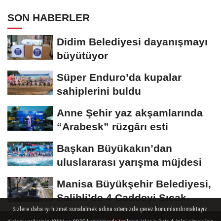
SON HABERLER
Didim Belediyesi dayanışmayı
büyütüyor
Süper Enduro’da kupalar
sahiplerini buldu
Anne Şehir yaz akşamlarında
“Arabesk” rüzgârı esti
Başkan Büyükakın’dan
uluslararası yarışma müjdesi
Manisa Büyükşehir Belediyesi,
Salihli’de 4 Caddeyi Sıcak
Sizlere daha iyi hizmet sunabilmek adına sitemizde çerez konumlandırmaktayız.
Asfaltla...