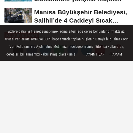
Manisa Büyükşehir Belediyesi,
Salihli’de 4 Caddeyi Sıcak
Asfaltla...
Sizlere daha iyi hizmet sunabilmek adına sitemizde çerez konumlandırmaktayız.
KÜLTÜR & SANAT
Kişisel verileriniz, KVKK ve GDPR kapsamında toplanıp işlenir. Detaylı bilgi almak için
Yayınlanma: 25 Mayıs 2026 - 14:58
Veri Politikamızı / Aydınlatma Metnimizi inceleyebilirsiniz. Sitemizi kullanarak,
çerezleri kullanmamızı kabul etmiş olacaksınız.
AYRINTILAR
TAMAM
Yorumlar
Yorumlar
Selçuklu Belediyesi'nden üstat
Necip Fazıl'a vefa
Selçuklu Belediyesi Sanat Akademisi,
sanatın farklı renklerini aynı çatı altında
buluşturarak sanatseverlere unutulmaz
anlar yaşatmaya devam ediyor.
25 Mayıs 2026 - 14:58
KÜLTÜR & SANAT