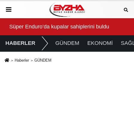
Anne Şehir yaz akşamlarında “Arabesk” rüzgârı esti
Baş
HABERLER
GÜNDEM
EKONOMİ
SAĞL
Haberler
GÜNDEM