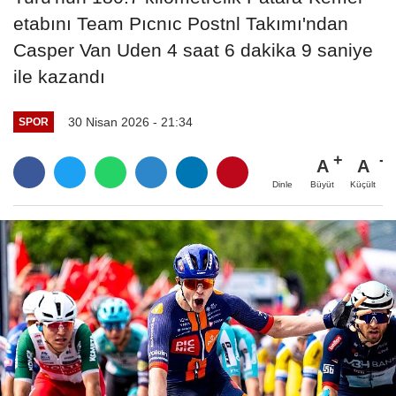
etabını Team Pıcnıc Postnl Takımı'ndan
Casper Van Uden 4 saat 6 dakika 9 saniye
ile kazandı
30 Nisan 2026 - 21:34
SPOR
A
A
Büyüt
Küçült
Dinle