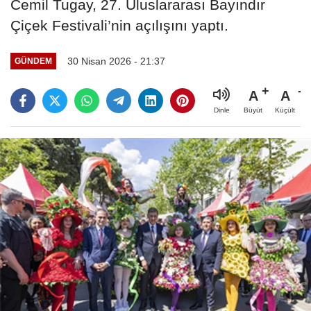
Cemil Tugay, 27. Uluslararası Bayındır
Çiçek Festivali’nin açılışını yaptı.
30 Nisan 2026 - 21:37
GÜNDEM
A
A
Büyüt
Küçült
Dinle