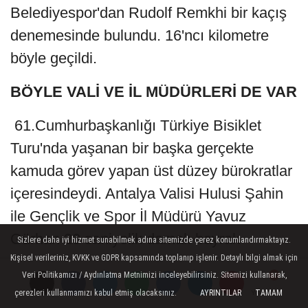
Belediyespor'dan Rudolf Remkhi bir kaçış
denemesinde bulundu. 16'ncı kilometre
böyle geçildi.
BÖYLE VALİ VE İL MÜDÜRLERİ DE VAR
61.Cumhurbaşkanlığı Türkiye Bisiklet
Turu'nda yaşanan bir başka gerçekte
kamuda görev yapan üst düzey bürokratlar
içeresindeydi. Antalya Valisi Hulusi Şahin
ile Gençlik ve Spor İl Müdürü Yavuz
Gürhan 20 saniyelik damalı bayrak
Sizlere daha iyi hizmet sunabilmek adına sitemizde çerez konumlandırmaktayız.
pozisyonunda protokolü oluşturmak üzere
Kişisel verileriniz, KVKK ve GDPR kapsamında toplanıp işlenir. Detaylı bilgi almak için
Veri Politikamızı / Aydınlatma Metnimizi inceleyebilirsiniz. Sitemizi kullanarak,
Patara'ya geldi. Şahin ve Gürhan sırf bu
çerezleri kullanmamızı kabul etmiş olacaksınız.
AYRINTILAR
TAMAM
Yorumlar
Yorumlar
protokolü oluşturmak üzere 3.5 saat yol