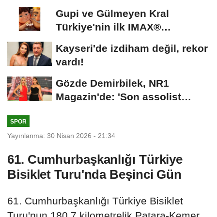
Gupi ve Gülmeyen Kral
Türkiye'nin ilk IMAX®
animasyon filmi oluyor
Kayseri'de izdiham değil, rekor
vardı!
Gözde Demirbilek, NR1
Magazin'de: 'Son assolist
olarak var olacağım!'...
SPOR
Yayınlanma: 30 Nisan 2026 - 21:34
61. Cumhurbaşkanlığı Türkiye
Bisiklet Turu'nda Beşinci Gün
61. Cumhurbaşkanlığı Türkiye Bisiklet
Turu'nun 180.7 kilometrelik Patara-Kemer