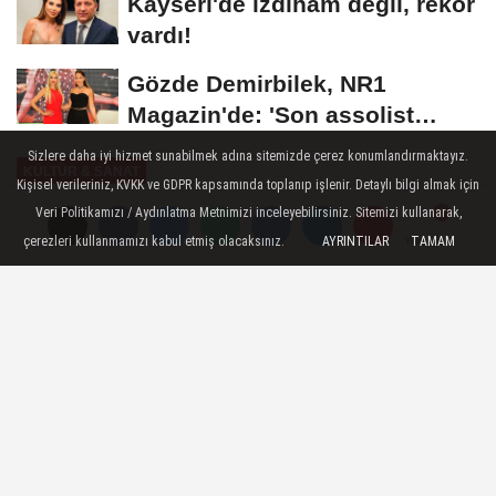
Kayseri'de izdiham değil, rekor
vardı!
Gözde Demirbilek, NR1
Magazin'de: 'Son assolist
olarak var olacağım!'...
Sizlere daha iyi hizmet sunabilmek adına sitemizde çerez konumlandırmaktayız.
KÜLTÜR & SANAT
Kişisel verileriniz, KVKK ve GDPR kapsamında toplanıp işlenir. Detaylı bilgi almak için
Yayınlanma: 08 Temmuz 2026 - 11:49
Veri Politikamızı / Aydınlatma Metnimizi inceleyebilirsiniz. Sitemizi kullanarak,
çerezleri kullanmamızı kabul etmiş olacaksınız.
AYRINTILAR
TAMAM
Yorumlar
Yorumlar
Başkan Şadi Özdemir'den aşure
ikramı
Nilüfer Belediye Başkanı Şadi Özdemir,
Demirci Mahallesi’nde vatandaşlarla
buluştu. Önce Demircililere aşure ikram
eden Başkan Şadi Özdemir, ardından semt
pazarını gezdi.