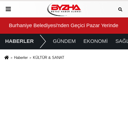
inde Düzenli Denetim
Eczacıbaşı Peron İstanbul’un resmi forma sponsoru
Tür
HABERLER
GÜNDEM
EKONOMİ
SAĞL
Haberler
KÜLTÜR & SANAT