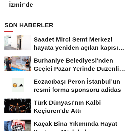
İzmir’de
SON HABERLER
Saadet Mirci Semt Merkezi
hayata yeniden açılan kapısı
oldu
Burhaniye Belediyesi'nden
Geçici Pazar Yerinde Düzenli
Denetim
Eczacıbaşı Peron İstanbul’un
resmi forma sponsoru adidas
Türk Dünyası'nın Kalbi
Keçiören'de Attı
Kaçak Bina Yıkımında Hayat