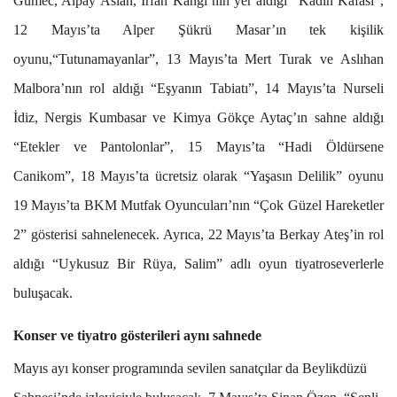
Gumec, Alpay Aslan, İrfan Kangı’nın yer aldığı “Kadın Kafası”,
12 Mayıs’ta
Alper Şükrü Masar’ın tek kişilik
oyunu,
“Tutunamayanlar”, 13 Mayıs’ta Mert Turak ve Aslıhan
Malbora’nın rol aldığı “Eşyanın Tabiatı”, 14 Mayıs’ta Nurseli
İdiz, Nergis Kumbasar ve Kimya Gökçe Aytaç’ın sahne aldığı
“Etekler ve Pantolonlar”, 15 Mayıs’ta “Hadi Öldürsene
Canikom”, 18 Mayıs’ta ücretsiz olarak “Yaşasın Delilik” oyunu
19 Mayıs’ta BKM Mutfak Oyuncuları’nın “Çok Güzel Hareketler
2” gösterisi sahnelenecek. Ayrıca, 22 Mayıs’ta Berkay Ateş’in rol
aldığı “Uykusuz Bir Rüya, Salim” adlı oyun tiyatroseverlerle
buluşacak.
Konser ve tiyatro gösterileri aynı sahnede
Mayıs ayı konser programında sevilen sanatçılar da Beylikdüzü