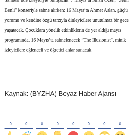
Sahnesi’nde izleyiciyle buluşacak. 7 Mayıs’ta Sinan Özen, “Senli
Benli” konseriyle sahne alırken; 16 Mayıs’ta Ahmet Aslan, güçlü
yorumu ve kendine özgü tarzıyla dinleyicilere unutulmaz bir gece
yaşatacak. Çocuklara yönelik etkinliklerin de yer aldığı mayıs
programında, 16 Mayıs’ta sahnelenecek “The Illusionist”, minik
izleyicilere eğlenceli ve öğretici anlar sunacak.
Kaynak: (BYZHA) Beyaz Haber Ajansı