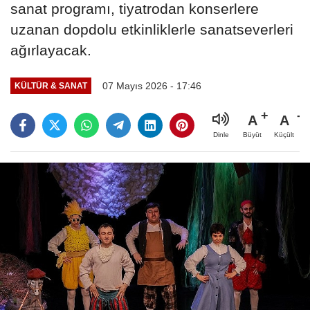
sanat programı, tiyatrodan konserlere
uzanan dopdolu etkinliklerle sanatseverleri
ağırlayacak.
07 Mayıs 2026 - 17:46
KÜLTÜR & SANAT
A
A
Büyüt
Küçült
Dinle