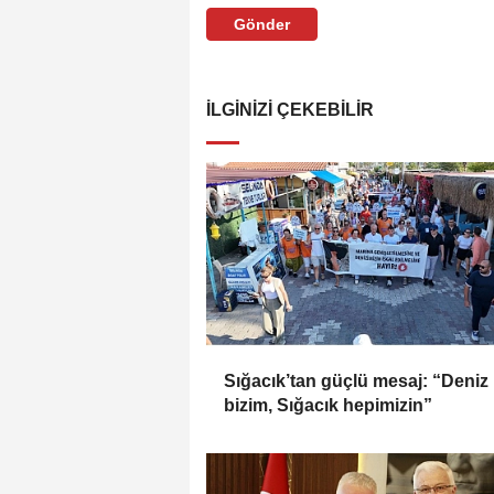
Gönder
İLGINIZI ÇEKEBILIR
Sığacık’tan güçlü mesaj: “Deniz
bizim, Sığacık hepimizin”