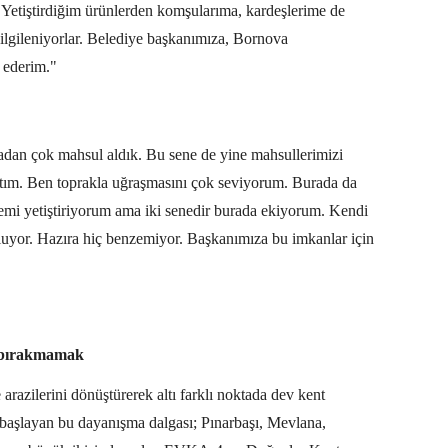
. Yetiştirdiğim ürünlerden komşularıma, kardeşlerime de
 ilgileniyorlar. Belediye başkanımıza, Bornova
 ederim."
dan çok mahsul aldık. Bu sene de yine mahsullerimizi
tım. Ben toprakla uğraşmasını çok seviyorum. Burada da
emi yetiştiriyorum ama iki senedir burada ekiyorum. Kendi
i oluyor. Hazıra hiç benzemiyor. Başkanımıza bu imkanlar için
e bırakmamak
 arazilerini dönüştürerek altı farklı noktada dev kent
e başlayan bu dayanışma dalgası; Pınarbaşı, Mevlana,