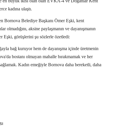
elle en büyük ikisi olan olan EVKA-4 ve Doğanlar Kent
erce kadına ulaştı.
nen Bornova Belediye Başkanı Ömer Eşki, kent
lanlar olmadığını, aksine paylaşmanın ve dayanışmanın
Eşki, görüşlerini şu sözlerle özetledi:
oğayla bağ kuruyor hem de dayanışma içinde üretmenin
ova'da bostanı olmayan mahalle bırakmamak ve her
sağlamak. Kadın emeğiyle Bornova daha bereketli, daha
sı