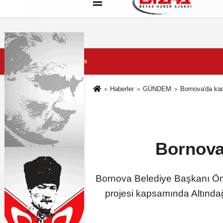
Hakkımızda
Künye
Çerez Politikası
7 Ağustos 2026, Cuma
Haberler
GÜNDEM
Bornova'da ka
Bornova
Bornova Belediye Başkanı Öme
projesi kapsamında Altındağ