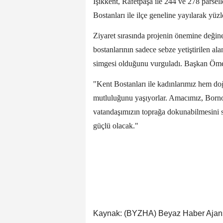
Işıkkent, Rafetpaşa ile 244 ve 278 pars
Bostanları ile ilçe geneline yayılarak yüzl
Ziyaret sırasında projenin önemine deği
bostanlarının sadece sebze yetiştirilen a
simgesi olduğunu vurguladı. Başkan Ömer 
"Kent Bostanları ile kadınlarımız hem d
mutluluğunu yaşıyorlar. Amacımız, Born
vatandaşımızın toprağa dokunabilmesini 
güçlü olacak."
Kaynak: (BYZHA) Beyaz Haber Ajan