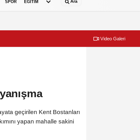
Ara
SPOR
EĞİTİM
Video Galeri
ayanışma
ata geçirilen Kent Bostanları
akımını yapan mahalle sakini