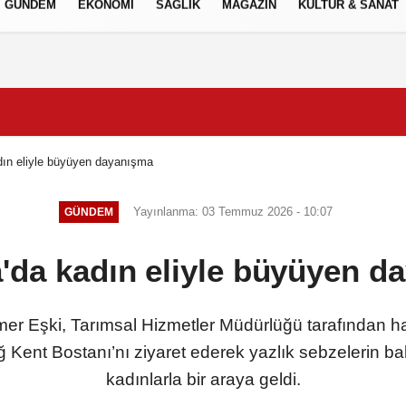
GÜNDEM
EKONOMİ
SAĞLIK
MAGAZİN
KÜLTÜR & SANAT
Gizlilik İlkeleri
dın eliyle büyüyen dayanışma
Yayınlanma: 03 Temmuz 2026 - 10:07
GÜNDEM
'da kadın eliyle büyüyen d
r Eşki, Tarımsal Hizmetler Müdürlüğü tarafından hay
 Kent Bostanı’nı ziyaret ederek yazlık sebzelerin b
kadınlarla bir araya geldi.