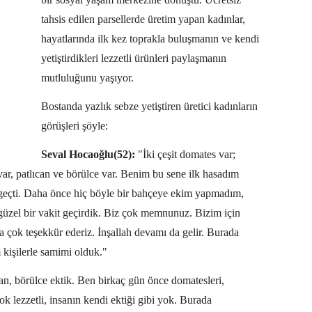
tahsis edilen parsellerde üretim yapan kadınlar,
hayatlarında ilk kez toprakla buluşmanın ve kendi
yetiştirdikleri lezzetli ürünleri paylaşmanın
mutluluğunu yaşıyor.
Bostanda yazlık sebze yetiştiren üretici kadınların
görüşleri şöyle:
Seval Hocaoğlu(52):
"İki çeşit domates var;
var, patlıcan ve börülce var. Benim bu sene ilk hasadım
 geçti. Daha önce hiç böyle bir bahçeye ekim yapmadım,
güzel bir vakit geçirdik. Biz çok memnunuz. Bizim için
 çok teşekkür ederiz. İnşallah devamı da gelir. Burada
 kişilerle samimi olduk."
an, börülce ektik. Ben birkaç gün önce domatesleri,
k lezzetli, insanın kendi ektiği gibi yok. Burada