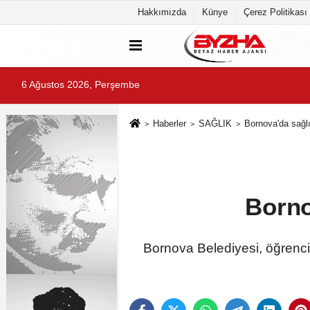
Hakkımızda
Künye
Çerez Politikası
6 Ağustos 2026, Perşembe
Haberler
SAĞLIK
Bornova'da sağlı
Borno
Bornova Belediyesi, öğrencil