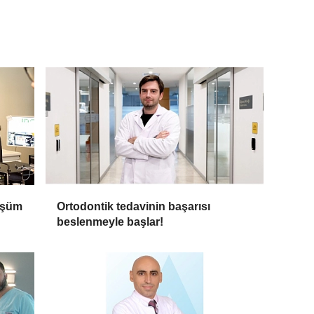
üşüm
Ortodontik tedavinin başarısı
beslenmeyle başlar!