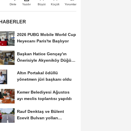
Büyüt
Küçült
Dinle
Yazdır
Yorumlar
 HABERLER
2026 PUBG Mobile World Cup
Heyecanı Paris'te Başlıyor
Başkan Hatice Gençay'ın
Önerisiyle Akyeniköy Düğün
Salonu Yıl...
Altın Portakal ödüllü
yönetmen jüri başkanı oldu
Kemer Belediyesi Ağustos
ayı meclis toplantısı yapıldı
Rauf Denktaş ve Bülent
Ecevit Bulvarı yolları
asfaltlanıyor