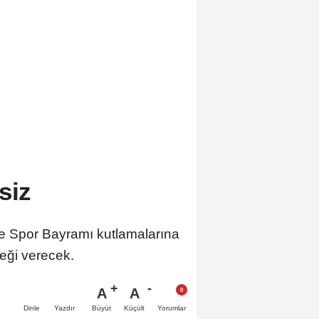
siz
ve Spor Bayramı kutlamalarına
eği verecek.
A
A
Büyüt
Küçült
Dinle
Yazdır
Yorumlar