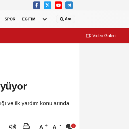
Ara
SPOR
EĞİTİM
Video Galeri
üyüyor
ığı ve ilk yardım konularında
A
A