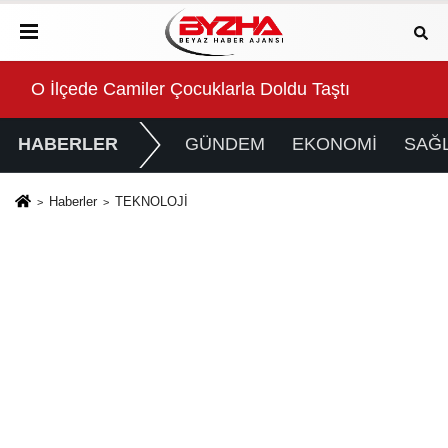
or!
O İlçede Camiler Çocuklarla Doldu Taştı
Büy
HABERLER
GÜNDEM
EKONOMİ
SAĞL
Haberler
TEKNOLOJİ