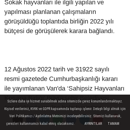
Sokak hayvanları ile ilgili yapılan ve
yapılması planlanan çalışmaların
görüşüldüğü toplantıda birliğin 2022 yılı
bütçesi de görüşülerek karara bağlandı.
12 Ağustos 2022 tarih ve 31922 sayılı
resmi gazetede Cumhurbaşkanlığı kararı
ile yayımlanan Van'da ‘Sahipsiz Hayvanları
Koruma Birliği' Büyükşehir Belediyesi
Sizlere daha iyi hizmet sunabilmek adına sitemizde çerez konumlandırmaktayız.
öncülüğünde ve ilçe belediyelerinin
Kişisel verileriniz, KVKK ve GDPR kapsamında toplanıp işlenir. Detaylı bilgi almak için
desteğiyle kentin yaklaşık 20 bin kilometre
Veri Politikamızı / Aydınlatma Metnimizi inceleyebilirsiniz. Sitemizi kullanarak,
çerezleri kullanmamızı kabul etmiş olacaksınız.
AYRINTILAR
TAMAM
Yorumlar
Yorumlar
karelik mülki sınırlarında bulunan sahipsiz