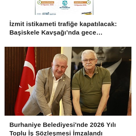
İzmit istikameti trafiğe kapatılacak:
Başiskele Kavşağı’nda gece
çalışması
Burhaniye Belediyesi'nde 2026 Yılı
Toplu İş Sözleşmesi İmzalandı