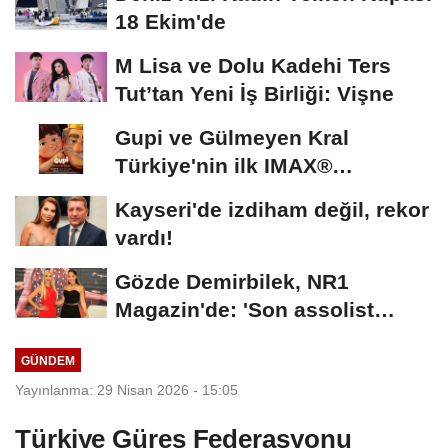
18 Ekim'de
M Lisa ve Dolu Kadehi Ters
Tut’tan Yeni İş Birliği: Vişne
Gupi ve Gülmeyen Kral
Türkiye'nin ilk IMAX®
animasyon filmi oluyor
Kayseri'de izdiham değil, rekor
vardı!
Gözde Demirbilek, NR1
Magazin'de: 'Son assolist
olarak var olacağım!'...
GÜNDEM
Yayınlanma: 29 Nisan 2026 - 15:05
Türkiye Güreş Federasyonu