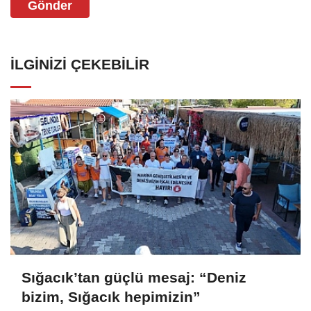
Gönder
İLGINIZI ÇEKEBILIR
Sığacık’tan güçlü mesaj: “Deniz
bizim, Sığacık hepimizin”