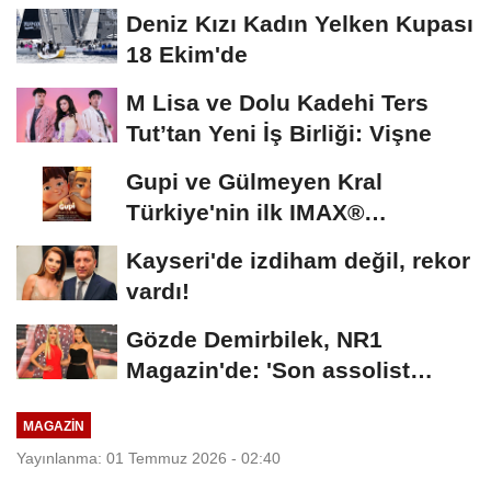
Deniz Kızı Kadın Yelken Kupası
18 Ekim'de
M Lisa ve Dolu Kadehi Ters
Tut’tan Yeni İş Birliği: Vişne
Gupi ve Gülmeyen Kral
Türkiye'nin ilk IMAX®
animasyon filmi oluyor
Kayseri'de izdiham değil, rekor
vardı!
Gözde Demirbilek, NR1
Magazin'de: 'Son assolist
olarak var olacağım!'...
MAGAZİN
Yayınlanma: 01 Temmuz 2026 - 02:40