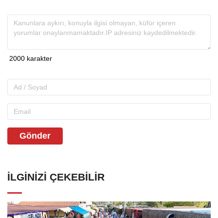
Gönder
İLGINIZI ÇEKEBILIR