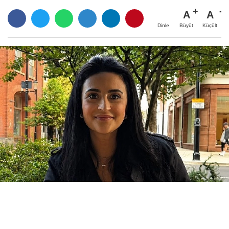
A
A
Büyüt
Küçült
Dinle