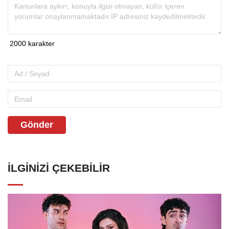
Gönder
İLGINIZI ÇEKEBILIR