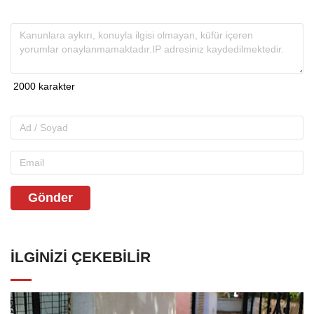
Gönder
İLGINIZI ÇEKEBILIR