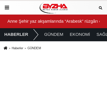
Anne Şehir yaz akşamlarında “Arabesk” rüzgârı esti
Baş
HABERLER
GÜNDEM
EKONOMİ
SAĞL
Haberler
GÜNDEM