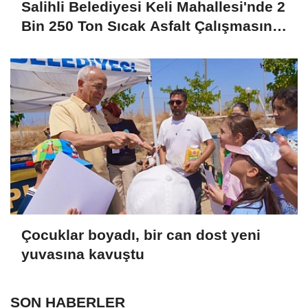
Salihli Belediyesi Keli Mahallesi'nde 2
Bin 250 Ton Sıcak Asfalt Çalışmasını
Tamamladı
Çocuklar boyadı, bir can dost yeni
yuvasına kavuştu
SON HABERLER