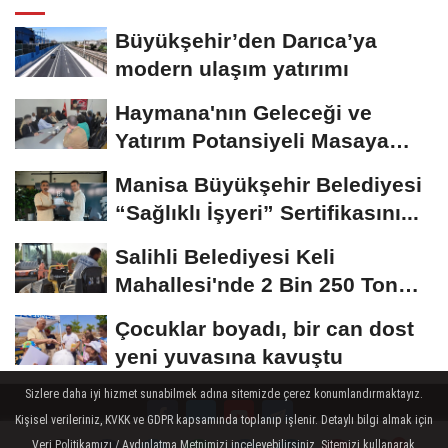
Büyükşehir’den Darıca’ya
modern ulaşım yatırımı
Haymana'nın Geleceği ve
Yatırım Potansiyeli Masaya
Yatırıldı
Manisa Büyükşehir Belediyesi
“Sağlıklı İşyeri” Sertifikasını...
Salihli Belediyesi Keli
Mahallesi'nde 2 Bin 250 Ton
Sıcak Asfalt Çalışmasını...
Çocuklar boyadı, bir can dost
yeni yuvasına kavuştu
Sizlere daha iyi hizmet sunabilmek adına sitemizde çerez konumlandırmaktayız.
Kişisel verileriniz, KVKK ve GDPR kapsamında toplanıp işlenir. Detaylı bilgi almak için
Veri Politikamızı / Aydınlatma Metnimizi inceleyebilirsiniz. Sitemizi kullanarak,