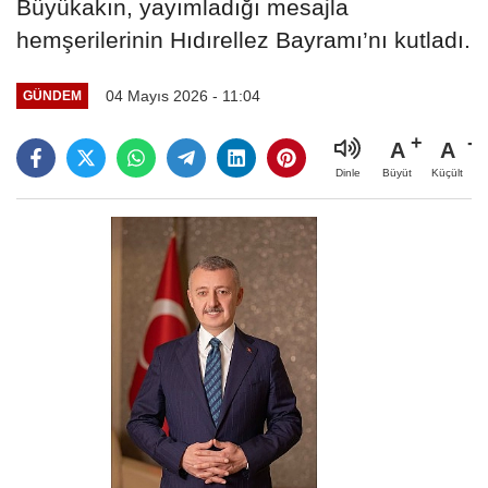
Büyükakın, yayımladığı mesajla
hemşerilerinin Hıdırellez Bayramı’nı kutladı.
04 Mayıs 2026 - 11:04
GÜNDEM
A
A
Büyüt
Küçült
Dinle