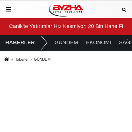
yla Taçlandı
Canik'te Yatırımlar Hız Kesmiyor: 20 Bin Hane Fiber
Deri
HABERLER
GÜNDEM
EKONOMİ
SAĞL
Haberler
GÜNDEM