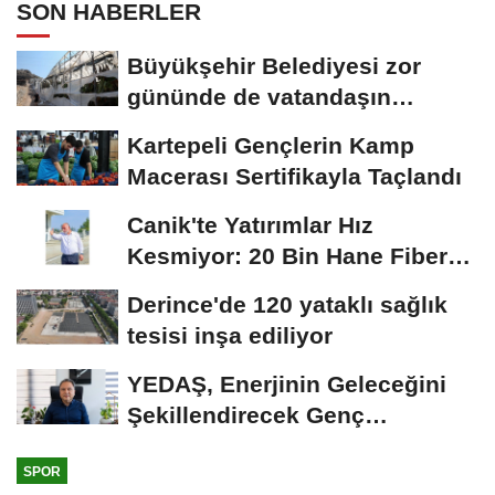
SON HABERLER
Büyükşehir Belediyesi zor
gününde de vatandaşın
yanında
Kartepeli Gençlerin Kamp
Macerası Sertifikayla Taçlandı
Canik'te Yatırımlar Hız
Kesmiyor: 20 Bin Hane Fiber
İnternete Kavuşuyor...
Derince'de 120 yataklı sağlık
tesisi inşa ediliyor
YEDAŞ, Enerjinin Geleceğini
Şekillendirecek Genç
Yetenekleri Arıyor
SPOR