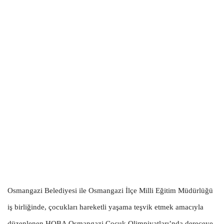
Osmangazi Belediyesi ile Osmangazi İlçe Milli Eğitim Müdürlüğü
iş birliğinde, çocukları hareketli yaşama teşvik etmek amacıyla
düzenlenen HOBA Osmangazi Çocuk Olimpiyatları’nda dereceye