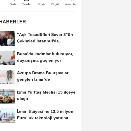
Büyüt
Küçült
Dinle
Yazdır
Yorumlar
 HABERLER
"Aşk Tesadüfleri Sever 3"ün
Çekimleri İstanbul'da
Tamamlandı!
Buca’da kadınlar buluşuyor,
dayanışma güçleniyor
Avrupa Drama Buluşmaları
gençleri İzmir’de
İzmir Yurttaş Meclisi 15 ilçeye
ulaştı
İzmir İtfaiyesi’ne 13,5 milyon
Euro’luk teknoloji yatırımı