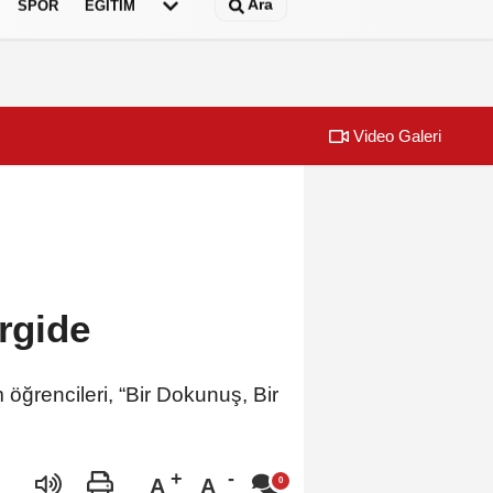
Ara
SPOR
EĞİTİM
Video Galeri
ı gençleri İzmir’de
İzmir Yurttaş M
ergide
ğrencileri, “Bir Dokunuş, Bir
A
A