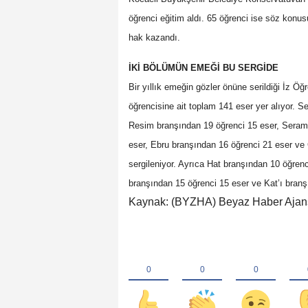
öğrenci eğitim aldı. 65 öğrenci ise söz kon
hak kazandı.
İKİ BÖLÜMÜN EMEĞİ BU SERGİDE
Bir yıllık emeğin gözler önüne serildiği İz Ö
öğrencisine ait toplam 141 eser yer alıyor. 
Resim branşından 19 öğrenci 15 eser, Serami
eser, Ebru branşından 16 öğrenci 21 eser ve 
sergileniyor. Ayrıca Hat branşından 10 öğren
branşından 15 öğrenci 15 eser ve Kat’ı branşın
Kaynak: (BYZHA) Beyaz Haber Ajan