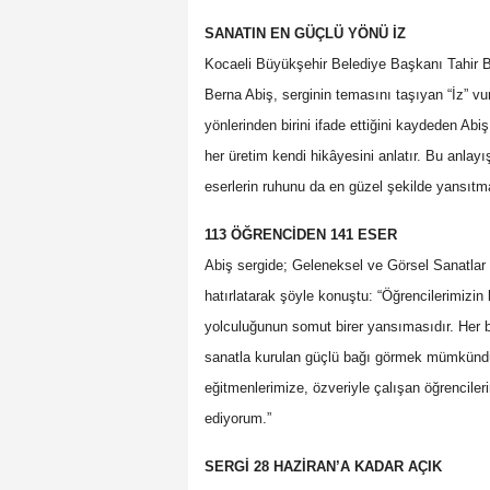
SANATIN EN GÜÇLÜ YÖNÜ İZ
Kocaeli Büyükşehir Belediye Başkanı Tahir B
Berna Abiş, serginin temasını taşıyan “İz” vu
yönlerinden birini ifade ettiğini kaydeden Ab
her üretim kendi hikâyesini anlatır. Bu anlayı
eserlerin ruhunu da en güzel şekilde yansıtma
113 ÖĞRENCİDEN 141 ESER
Abiş sergide; Geleneksel ve Görsel Sanatlar
hatırlatarak şöyle konuştu: “Öğrencilerimizin b
yolculuğunun somut birer yansımasıdır. Her 
sanatla kurulan güçlü bağı görmek mümkündü
eğitmenlerimize, özveriyle çalışan öğrencil
ediyorum.”
SERGİ 28 HAZİRAN’A KADAR AÇIK