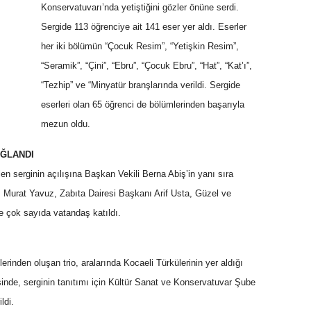
Konservatuvarı’nda yetiştiğini gözler önüne serdi.
Sergide 113 öğrenciye ait 141 eser yer aldı. Eserler
her iki bölümün “Çocuk Resim”, “Yetişkin Resim”,
“Seramik”, “Çini”, “Ebru”, “Çocuk Ebru”, “Hat”, “Kat’ı”,
“Tezhip” ve “Minyatür branşlarında verildi. Sergide
eserleri olan 65 öğrenci de bölümlerinden başarıyla
mezun oldu.
AĞLANDI
en serginin açılışına Başkan Vekili Berna Abiş’in yanı sıra
ı Murat Yavuz, Zabıta Dairesi Başkanı Arif Usta, Güzel ve
e çok sayıda vatandaş katıldı.
inden oluşan trio, aralarında Kocaeli Türkülerinin yer aldığı
esinde, serginin tanıtımı için Kültür Sanat ve Konservatuvar Şube
ldi.