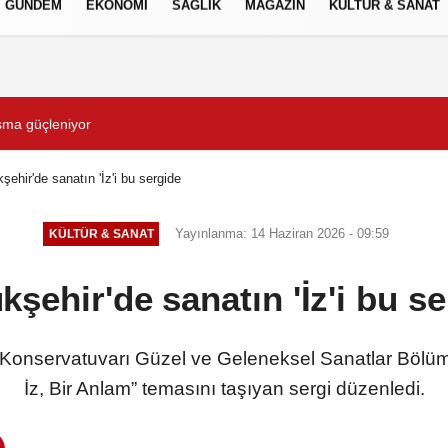
GÜNDEM
EKONOMİ
SAĞLIK
MAGAZİN
KÜLTÜR & SANAT
Gizlilik İlkeleri
şma güçleniyor
Avrupa Drama Buluşmalar
şehir'de sanatın 'İz'i bu sergide
Yayınlanma: 14 Haziran 2026 - 09:59
KÜLTÜR & SANAT
şehir'de sanatın 'İz'i bu s
Konservatuvarı Güzel ve Geleneksel Sanatlar Bölüm ö
İz, Bir Anlam” temasını taşıyan sergi düzenledi.