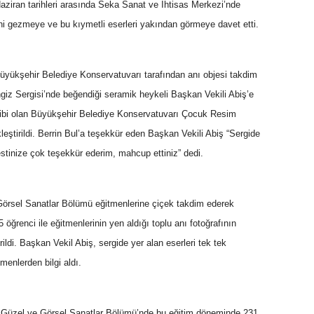
aziran tarihleri arasında Seka Sanat ve İhtisas Merkezi’nde
i’ni gezmeye ve bu kıymetli eserleri yakından görmeye davet etti.
yükşehir Belediye Konservatuvarı tarafından anı objesi takdim
ngiz Sergisi’nde beğendiği seramik heykeli Başkan Vekili Abiş’e
hibi olan Büyükşehir Belediye Konservatuvarı Çocuk Resim
eştirildi. Berrin Bul’a teşekkür eden Başkan Vekili Abiş “Sergide
stinize çok teşekkür ederim, mahcup ettiniz” dedi.
Görsel Sanatlar Bölümü eğitmenlerine çiçek takdim ederek
öğrenci ile eğitmenlerinin yen aldığı toplu anı fotoğrafının
rildi. Başkan Vekil Abiş, sergide yer alan eserleri tek tek
menlerden bilgi aldı.
 Güzel ve Görsel Sanatlar Bölümü’nde bu eğitim döneminde 231