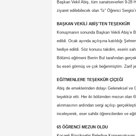
Başkan Vekil Abiş, tüm sanatseverleri 9-28 H
ziyaret edilebilecek olan “İz” Öğrenci Sergis
BAŞKAN VEKİLİ ABİŞ’TEN TEŞEKKÜR
Konuşmanın sonunda Başkan Vekili Abiş’e Bü
edildi. Ocak ayında açılışına katıldığı Şehre
hediye edildi. Söz konusu takdim, eserin sa
Bölümü eğitmeni Berrin Bul tarafından gerçekl
bu eseri görmüş ve çok beğenmiştim. Zarif je
EĞİTMENLERE TEŞEKKÜR ÇİÇEĞİ
Abiş de emeklerinden dolayı Geleneksel ve 
teşekkür etti. Her iki bölümden mezun olan 65 
alınmasının ardından sergi açılışı gerçekleşti
inceleyerek, eser sahibi öğrencilerden ve eğit
65 ÖĞRENCİ MEZUN OLDU
Kocaeli Büyükşehir Belediye Konservatuvarı