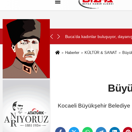
Hakkımızda
Künye
Çerez Politikası
SON DAKİKA:
l'da Tamamlandı!
Buca’da kadınlar buluşuyor, dayanı
Haberler
KÜLTÜR & SANAT
Büyük
Büyük
Kocaeli Büyükşehir Belediye 