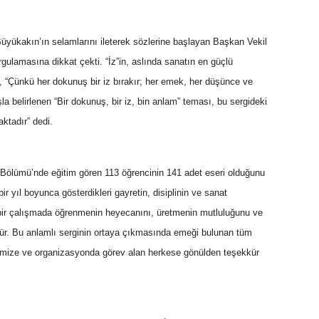
üyükakın’ın selamlarını ileterek sözlerine başlayan Başkan Vekil
rgulamasına dikkat çekti. “İz”in, aslında sanatın en güçlü
iş, “Çünkü her dokunuş bir iz bırakır; her emek, her düşünce ve
şla belirlenen “Bir dokunuş, bir iz, bin anlam” teması, bu sergideki
ktadır” dedi.
 Bölümü’nde eğitim gören 113 öğrencinin 141 adet eseri olduğunu
ir yıl boyunca gösterdikleri gayretin, disiplinin ve sanat
bir çalışmada öğrenmenin heyecanını, üretmenin mutluluğunu ve
r. Bu anlamlı serginin ortaya çıkmasında emeği bulunan tüm
erimize ve organizasyonda görev alan herkese gönülden teşekkür