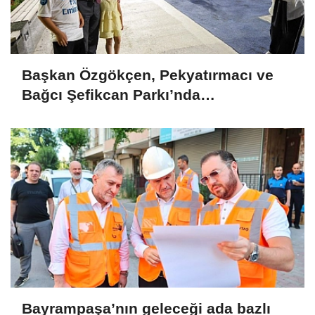
Başkan Özgökçen, Pekyatırmacı ve
Bağcı Şefikcan Parkı’nda
Vatandaşlarla Bir Araya Geldi
Bayrampaşa’nın geleceği ada bazlı