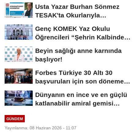
Usta Yazar Burhan Sönmez
TESAK'ta Okurlarıyla
Buluşuyor
Genç KOMEK Yaz Okulu
Öğrencileri “Şehrin Kalbinde
Yolculuk” Yaptı
Beyin sağlığı anne karnında
başlıyor!
Forbes Türkiye 30 Altı 30
başvuruları için son dönemece
girildi!
Dünyanın en ince ve en güçlü
katlanabilir amiral gemisi
HONOR Magic...
GÜNDEM
Yayınlanma: 08 Haziran 2026 - 11:07