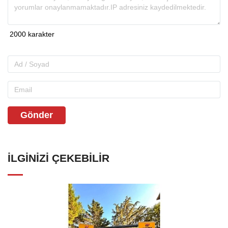
Gönder
İLGINIZI ÇEKEBILIR