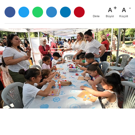
A
A
Büyüt
Küçült
Dinle