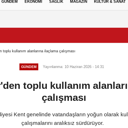
GÜNDEM
EKONOMİ
SAĞLIK
MAGAZİN
KÜLTÜR & SANAT
Gizlilik İlkeleri
 toplu kullanım alanlarına ilaçlama çalışması
Yayınlanma: 10 Haziran 2026 - 14:31
GÜNDEM
den toplu kullanım alanlar
çalışması
iyesi Kent genelinde vatandaşların yoğun olarak kull
çalışmalarını aralıksız sürdürüyor.