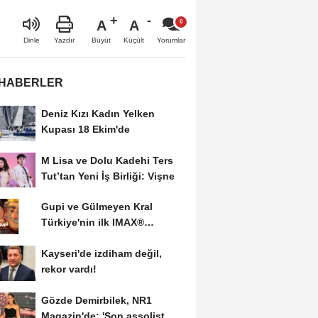
A
A
Büyüt
Küçült
Dinle
Yazdır
Yorumlar
 HABERLER
Deniz Kızı Kadın Yelken
Kupası 18 Ekim'de
M Lisa ve Dolu Kadehi Ters
Tut’tan Yeni İş Birliği: Vişne
Gupi ve Gülmeyen Kral
Türkiye'nin ilk IMAX®
animasyon filmi oluyor
Kayseri'de izdiham değil,
rekor vardı!
Gözde Demirbilek, NR1
Magazin'de: 'Son assolist