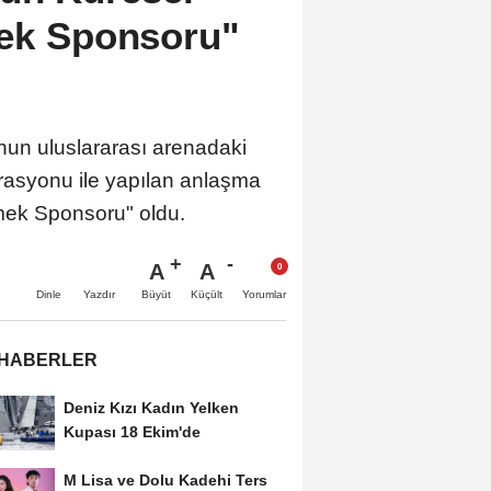
mek Sponsoru"
unun uluslararası arenadaki
derasyonu ile yapılan anlaşma
mek Sponsoru" oldu.
A
A
Büyüt
Küçült
Dinle
Yazdır
Yorumlar
 HABERLER
Deniz Kızı Kadın Yelken
Kupası 18 Ekim'de
M Lisa ve Dolu Kadehi Ters