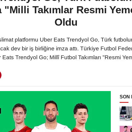
 "Milli Takımlar Resmi Ye
Oldu
slimat platformu Uber Eats Trendyol Go, Türk futbol
ak dev bir iş birliğine imza attı. Türkiye Futbol Fe
 Eats Trendyol Go; Millî Futbol Takımları "Resmi Ye
SON