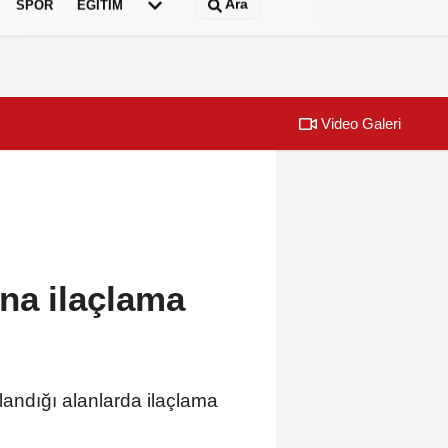
Ara
SPOR
EĞİTİM
Video Galeri
ına ilaçlama
andığı alanlarda ilaçlama