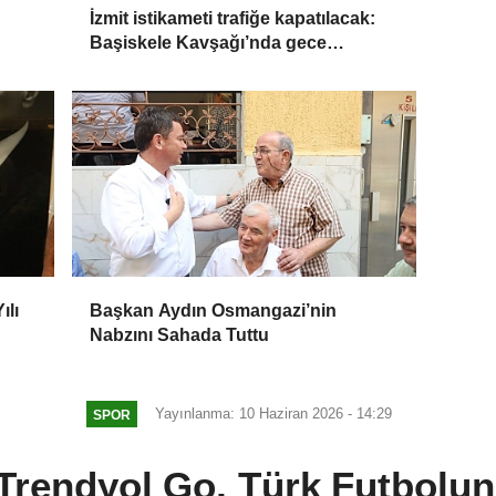
İzmit istikameti trafiğe kapatılacak:
Başiskele Kavşağı’nda gece
çalışması
ılı
Başkan Aydın Osmangazi’nin
Nabzını Sahada Tuttu
Yayınlanma: 10 Haziran 2026 - 14:29
SPOR
Trendyol Go, Türk Futbolu