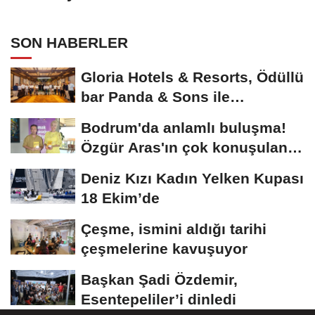
SON HABERLER
Gloria Hotels & Resorts, Ödüllü
bar Panda & Sons ile
unutulmaz bir...
Bodrum'da anlamlı buluşma!
Özgür Aras'ın çok konuşulan
kitabı...
Deniz Kızı Kadın Yelken Kupası
18 Ekim’de
Çeşme, ismini aldığı tarihi
çeşmelerine kavuşuyor
Başkan Şadi Özdemir,
Esentepeliler’i dinledi