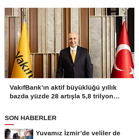
VakıfBank’ın aktif büyüklüğü yıllık
bazda yüzde 28 artışla 5,8 trilyon
TL’yi aştı
SON HABERLER
Yuvamız İzmir’de veliler de