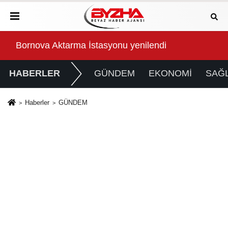
Turgutalp Kentsel Dönüşümün 1. Etabında Hedef 2
Gen
HABERLER
GÜNDEM
EKONOMİ
SAĞL
Haberler
GÜNDEM