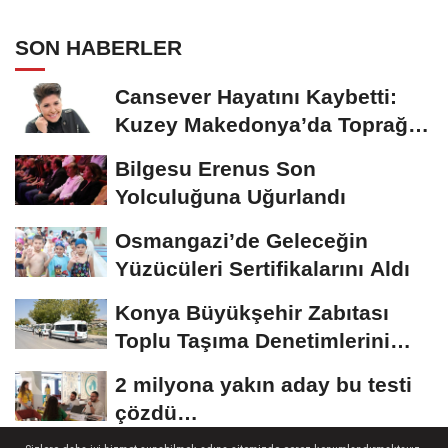
SON HABERLER
Cansever Hayatını Kaybetti:
Kuzey Makedonya’da Toprağa
Verilecek
Bilgesu Erenus Son
Yolculuğuna Uğurlandı
Osmangazi’de Geleceğin
Yüzücüleri Sertifikalarını Aldı
Konya Büyükşehir Zabıtası
Toplu Taşıma Denetimlerini
Sürdürüyor
2 milyona yakın aday bu testi
çözdü…