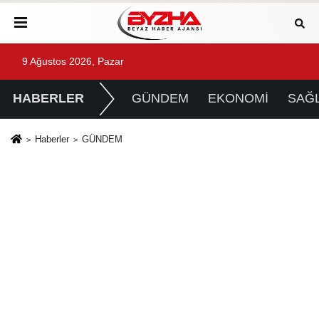
9 Ağustos 2026, Pazar
HABERLER
GÜNDEM
EKONOMİ
SAĞL
Haberler
GÜNDEM