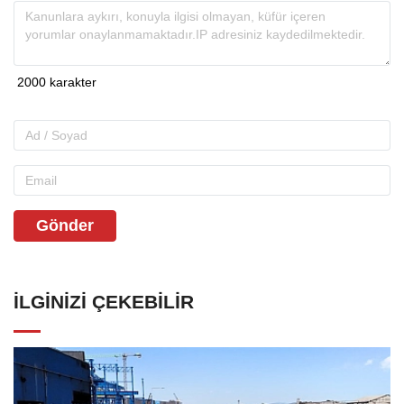
Gönder
İLGINIZI ÇEKEBILIR