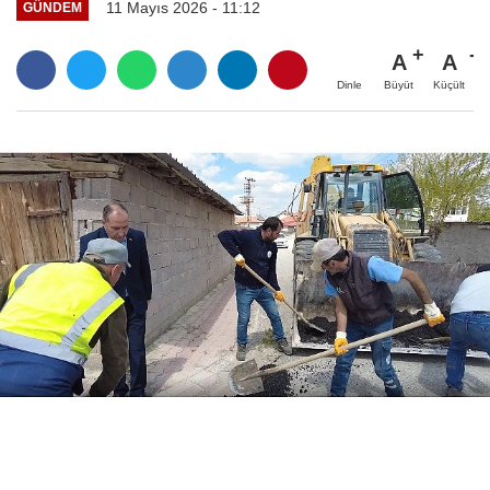
11 Mayıs 2026 - 11:12
GÜNDEM
A
A
Büyüt
Küçült
Dinle