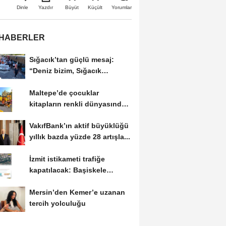
Büyüt
Küçült
Dinle
Yazdır
Yorumlar
 HABERLER
Sığacık’tan güçlü mesaj:
“Deniz bizim, Sığacık
hepimizin”
Maltepe’de çocuklar
kitapların renkli dünyasında
buluştu
VakıfBank’ın aktif büyüklüğü
yıllık bazda yüzde 28 artışla...
İzmit istikameti trafiğe
kapatılacak: Başiskele
Kavşağı’nda gece...
Mersin’den Kemer’e uzanan
tercih yolculuğu