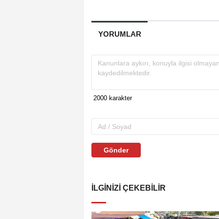
YORUMLAR
Gönder
İLGINIZI ÇEKEBILIR