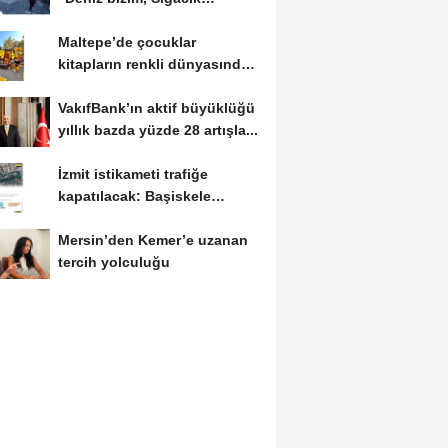
hepimizin”
Maltepe’de çocuklar
kitapların renkli dünyasında
buluştu
VakıfBank’ın aktif büyüklüğü
yıllık bazda yüzde 28 artışla...
İzmit istikameti trafiğe
kapatılacak: Başiskele
Kavşağı’nda gece...
Mersin’den Kemer’e uzanan
tercih yolculuğu