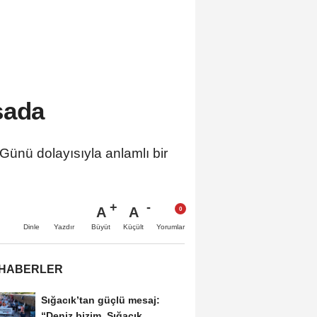
sada
Günü dolayısıyla anlamlı bir
A
A
Büyüt
Küçült
Dinle
Yazdır
Yorumlar
 HABERLER
Sığacık’tan güçlü mesaj:
“Deniz bizim, Sığacık