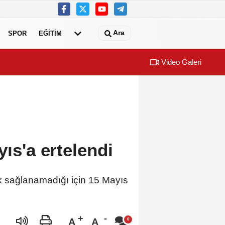
Ara
SPOR
EĞİTİM
Video Galeri
’nin Nabzını Sahada Tuttu
Konya Büyükş
yıs'a ertelendi
luk sağlanamadığı için 15 Mayıs
A
A