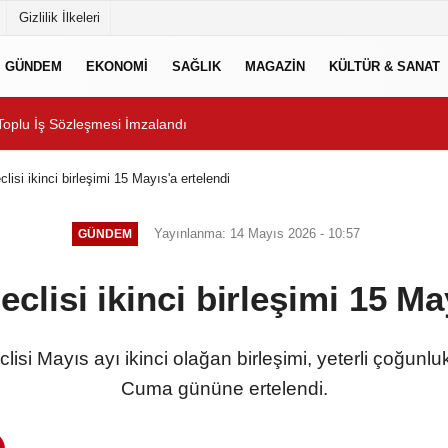
Gizlilik İlkeleri
GÜNDEM
EKONOMİ
SAĞLIK
MAGAZİN
KÜLTÜR & SANAT
Toplu İş Sözleşmesi İmzalandı
Başkan Aydın Osmangazi
isi ikinci birleşimi 15 Mayıs'a ertelendi
Yayınlanma: 14 Mayıs 2026 - 10:57
GÜNDEM
lisi ikinci birleşimi 15 Ma
isi Mayıs ayı ikinci olağan birleşimi, yeterli çoğun
Cuma gününe ertelendi.