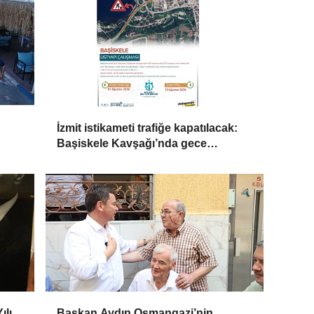
İzmit istikameti trafiğe kapatılacak:
Başiskele Kavşağı’nda gece
çalışması
ılı
Başkan Aydın Osmangazi’nin