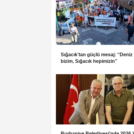
Sığacık’tan güçlü mesaj: “Deniz
bizim, Sığacık hepimizin”
Burhaniye Belediyesi'nde 2026 Y