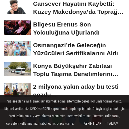
Cansever Hayatını Kaybetti:
Kuzey Makedonya’da Toprağa
Verilecek
Bilgesu Erenus Son
Yolculuğuna Uğurlandı
Osmangazi’de Geleceğin
Yüzücüleri Sertifikalarını Aldı
Konya Büyükşehir Zabıtası
Toplu Taşıma Denetimlerini
Sürdürüyor
2 milyona yakın aday bu testi
çözdü…
Sizlere daha iyi hizmet sunabilmek adına sitemizde çerez konumlandırmaktayız.
Kişisel verileriniz, KVKK ve GDPR kapsamında toplanıp işlenir. Detaylı bilgi almak için
Veri Politikamızı / Aydınlatma Metnimizi inceleyebilirsiniz. Sitemizi kullanarak,
çerezleri kullanmamızı kabul etmiş olacaksınız.
AYRINTILAR
TAMAM
Yorumlar
Yorumlar
Hakkımızda
Künye
Çerez Politikası
Gizlilik İlkeleri