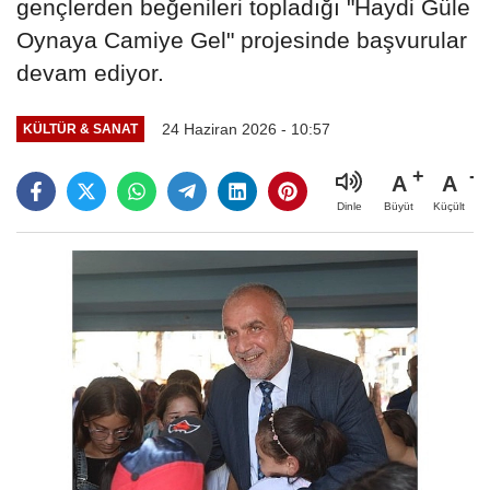
gençlerden beğenileri topladığı "Haydi Güle
Oynaya Camiye Gel" projesinde başvurular
devam ediyor.
24 Haziran 2026 - 10:57
KÜLTÜR & SANAT
A
A
Büyüt
Küçült
Dinle