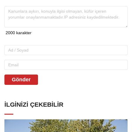
Gönder
İLGINIZI ÇEKEBILIR