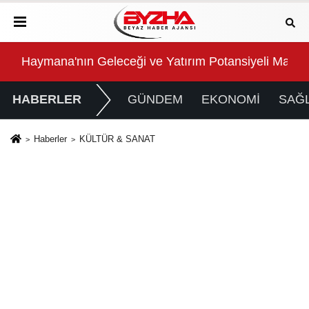
 Masaya Yatırıldı
Manisa Büyükşehir Belediyesi “Sağlıklı İşyeri” Sertifi
Sal
HABERLER
GÜNDEM
EKONOMİ
SAĞL
Haberler
KÜLTÜR & SANAT