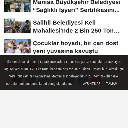
Manisa Büyükşehir Belediyesi
“Sağlıklı İşyeri” Sertifikasını...
Salihli Belediyesi Keli
Mahallesi'nde 2 Bin 250 Ton
Sıcak Asfalt Çalışmasını...
Çocuklar boyadı, bir can dost
yeni yuvasına kavuştu
Sizlere daha iyi hizmet sunabilmek adına sitemizde çerez konumlandırmaktayız.
KÜLTÜR & SANAT
Kişisel verileriniz, KVKK ve GDPR kapsamında toplanıp işlenir. Detaylı bilgi almak için
Yayınlanma: 13 Nisan 2026 - 16:08
Veri Politikamızı / Aydınlatma Metnimizi inceleyebilirsiniz. Sitemizi kullanarak,
çerezleri kullanmamızı kabul etmiş olacaksınız.
AYRINTILAR
TAMAM
Yorumlar
Yorumlar
İBB Şehir Tiyatroları'nda Bu Hafta
(15-19 Nisan 2026)
İstanbul Büyükşehir Belediyesi Şehir
Tiyatroları, 2025-2026 tiyatro sezonunun