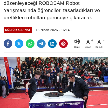
düzenleyeceği ROBOSAM Robot
Yarışması'nda öğrenciler, tasarladıkları ve
ürettikleri robotları görücüye çıkaracak.
13 Nisan 2026 - 16:14
KÜLTÜR & SANAT
A
A
Büyüt
Küçült
Dinle