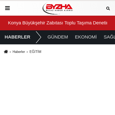
arını Aldı
Konya Büyükşehir Zabıtası Toplu Taşıma Denetimler
2 m
HABERLER
GÜNDEM
EKONOMİ
SAĞL
Haberler
EĞİTİM