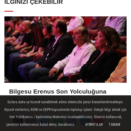
İLGINIZI ÇEKEBILIR
Bilgesu Erenus Son Yolculuğuna
Uğurlandı
Sizlere daha iyi hizmet sunabilmek adına sitemizde çerez konumlandırmaktayız.
Kişisel verileriniz, KVKK ve GDPR kapsamında toplanıp işlenir. Detaylı bilgi almak için
Veri Politikamızı / Aydınlatma Metnimizi inceleyebilirsiniz. Sitemizi kullanarak,
çerezleri kullanmamızı kabul etmiş olacaksınız.
AYRINTILAR
TAMAM
Yorumlar
Yorumlar