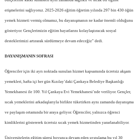
erişmelerini sağlıyoruz. 2025-2026 eğitim öğretim yılında 297 bin 430 öğün
yemek hizmeti vermiş olmamız, bu dayanışmanın ne kadar önemli olduğunu
gösteriyor. Gençlerimizin eğitim hayatlarını kolaylaştıracak sosyal
desteklerimizi artırarak sürdürmeye devam edeceğiz” dedi.
DAYANIŞMANIN SOFRASI
Öğrenciler için iki ayrı noktada sunulan hizmet kapsamında ücretsiz akşam
yemekleri, hafta içi her gün Kızılay’daki Çankaya Belediye Başkanlığı
Yemekhanesi ile 100. Yıl Çankaya Evi Yemekhanesi’nde veriliyor. Gençler,
sıcak yemeklerini arkadaşlarıyla birlikte tüketirken aynı zamanda dayanışma
ve paylaşım ortamında bir araya geliyor. Öğrenciler, yalnızca öğrenci
kimliklerini göstererek ücretsiz sıcak yemek hizmetinden yararlanabiliyor.
Üniversitelerin eğitim süresi boyunca devam eden uygulama bu yıl 30