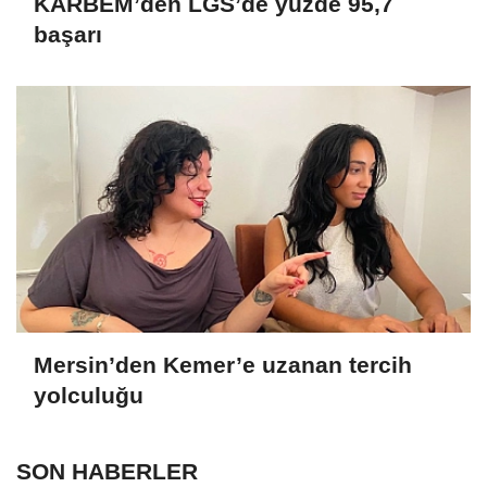
KARBEM’den LGS’de yüzde 95,7
başarı
Mersin’den Kemer’e uzanan tercih
yolculuğu
SON HABERLER